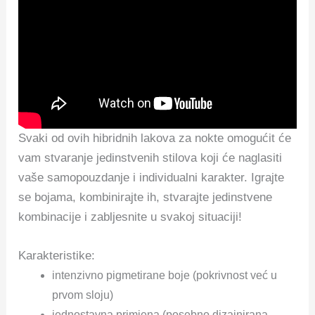
Svaki od ovih hibridnih lakova za nokte omogućit će
vam stvaranje jedinstvenih stilova koji će naglasiti
vaše samopouzdanje i individualni karakter. Igrajte
se bojama, kombinirajte ih, stvarajte jedinstvene
kombinacije i zabljesnite u svakoj situaciji!
Karakteristike:
intenzivno pigmetirane boje (pokrivnost već u
prvom sloju)
jednostavna primjena (posebno dizajnirana