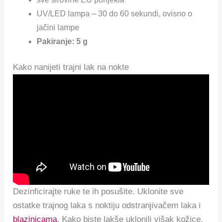
UV/LED lampa – 30 do 60 sekundi, ovisno o
jačini lampe
Pakiranje: 5 g
Kako nanijeti trajni lak na nokte
Dezinficirajte ruke te ih posušite. Uklonite sve
ostatke trajnog laka s noktiju odstranjivačem laka i
blazinicama
. Kako biste lakše uklonili višak kožice,