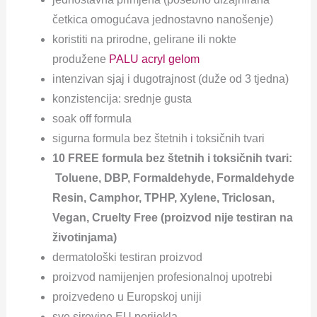
četkica omogućava jednostavno nanošenje)
koristiti na prirodne, gelirane ili nokte
produžene
PALU acryl gelom
intenzivan sjaj i dugotrajnost (duže od 3 tjedna)
konzistencija: srednje gusta
soak off formula
sigurna formula bez štetnih i toksičnih tvari
10
FREE formula bez štetnih i toksičnih tvari:
Toluene, DBP, Formaldehyde, Formaldehyde
Resin, Camphor, TPHP, Xylene, Triclosan,
Vegan, Cruelty Free (proizvod nije testiran na
životinjama)
dermatološki testiran proizvod
proizvod namijenjen profesionalnoj upotrebi
proizvedeno u Europskoj uniji
sve sirovine EU porijekla