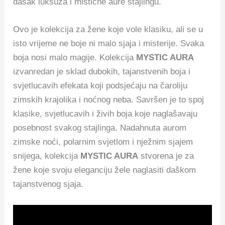
dašak luksuza i mistične aure stajlingu.
Ovo je kolekcija za žene koje vole klasiku, ali se u
isto vrijeme ne boje ni malo sjaja i misterije. Svaka
boja nosi malo magije. Kolekcija
MYSTIC AURA
izvanredan je sklad dubokih, tajanstvenih boja i
svjetlucavih efekata koji podsjećaju na čaroliju
zimskih krajolika i noćnog neba. Savršen je to spoj
klasike, svjetlucavih i živih boja koje naglašavaju
posebnost svakog stajlinga. Nadahnuta aurom
zimske noći, polarnim svjetlom i nježnim sjajem
snijega, kolekcija
MYSTIC AURA
stvorena je za
žene koje svoju eleganciju žele naglasiti daškom
tajanstvenog sjaja.