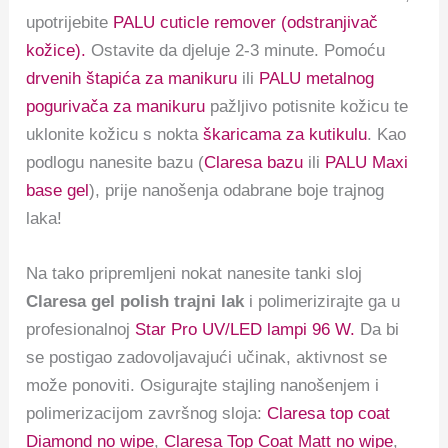
upotrijebite
PALU cuticle remover (odstranjivač
kožice).
Ostavite da djeluje 2-3 minute. Pomoću
drvenih štapića za manikuru
ili
PALU metalnog
pogurivača za manikuru
pažljivo potisnite kožicu te
uklonite kožicu s nokta
škaricama za kutikulu
. Kao
podlogu nanesite bazu (
Claresa bazu
ili
PALU Maxi
base gel
), prije nanošenja odabrane boje trajnog
laka!
Na tako pripremljeni nokat nanesite tanki sloj
Claresa gel polish trajni lak
i polimerizirajte ga u
profesionalnoj
Star Pro UV/LED lampi 96 W.
Da bi
se postigao zadovoljavajući učinak, aktivnost se
može ponoviti. Osigurajte stajling nanošenjem i
polimerizacijom završnog sloja:
Claresa top coat
Diamond no wipe
,
Claresa Top Coat Matt no wipe
,