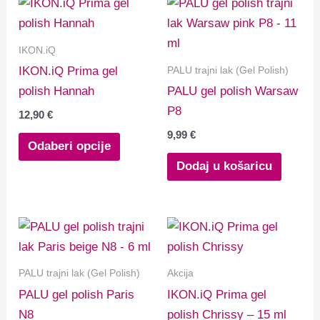
Ovaj
proizvod
ima
IKON.iQ
više
PALU trajni lak (Gel Polish)
IKON.iQ Prima gel
varijanti.
polish Hannah
PALU gel polish Warsaw
Opcije
P8
12,90
€
se
9,99
€
mogu
Odaberi opcije
odabrati
Dodaj u košaricu
na
stranici
proizvoda
PALU trajni lak (Gel Polish)
Akcija
PALU gel polish Paris
IKON.iQ Prima gel
N8
polish Chrissy – 15 ml