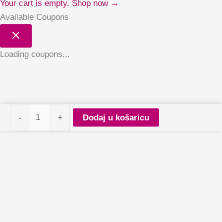
Your cart is empty. Shop now →
Available Coupons
Loading coupons...
Claresa
-
+
Dodaj u košaricu
gel
polish
Funky
Disco
7
(Limited
Collection)
količina