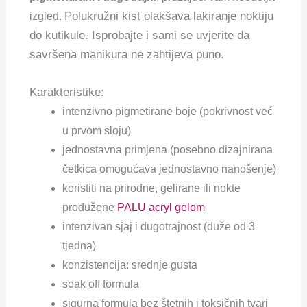
Polukružni kist olakšava lakiranje noktiju
izgled.
do kutikule. Isprobajte i sami se uvjerite da
savršena manikura ne zahtijeva puno.
Karakteristike:
intenzivno pigmetirane boje (pokrivnost već
u prvom sloju)
jednostavna primjena (posebno dizajnirana
četkica omogućava jednostavno nanošenje)
koristiti na prirodne, gelirane ili nokte
produžene
PALU acryl gelom
intenzivan sjaj i dugotrajnost (duže od 3
tjedna)
konzistencija: srednje gusta
soak off formula
sigurna formula bez štetnih i toksičnih tvari