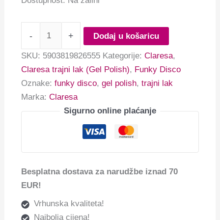
Dostupnost:
Na zalihi
-
+
Dodaj u košaricu
SKU:
5903819826555
Kategorije:
Claresa
,
Claresa trajni lak (Gel Polish)
,
Funky Disco
Oznake:
funky disco
,
gel polish
,
trajni lak
Marka:
Claresa
Sigurno online plaćanje
Besplatna dostava za narudžbe iznad 70
EUR!
Vrhunska kvaliteta!
Najbolja cijena!