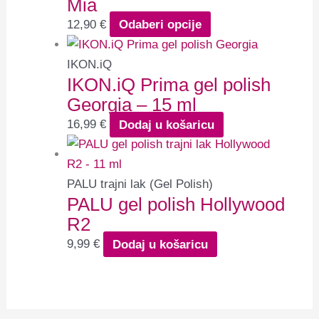
Mia
12,90
€
Odaberi opcije
IKON.iQ
IKON.iQ Prima gel polish
Georgia – 15 ml
16,99
€
Dodaj u košaricu
PALU trajni lak (Gel Polish)
PALU gel polish Hollywood
R2
9,99
€
Dodaj u košaricu