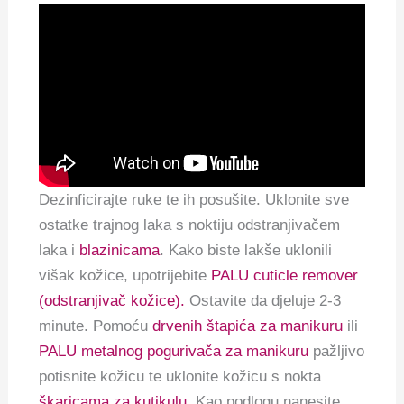
Dezinficirajte ruke te ih posušite. Uklonite sve
ostatke trajnog laka s noktiju odstranjivačem
laka i
blazinicama
. Kako biste lakše uklonili
višak kožice, upotrijebite
PALU cuticle remover
(odstranjivač kožice).
Ostavite da djeluje 2-3
minute. Pomoću
drvenih štapića za manikuru
ili
PALU metalnog pogurivača za manikuru
pažljivo
potisnite kožicu te uklonite kožicu s nokta
škaricama za kutikulu
. Kao podlogu nanesite