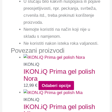
U slučaju bilo kakvih nuspojava ili pojave
preosjetljivosti, npr. peckanja, svrbeža,
crvenila itd., treba prekinuti korištenje
proizvoda.
Nemojte koristiti na način koji nije u
skladu s namjenom.
Ne koristiti nakon isteka roka valjanosti.
Povezani proizvodi
IKON.iQ
IKON.iQ Prima gel polish
Nora
12,99
€
Odaberi opcije
IKON.iQ
IKON.iQ Prima gel polish