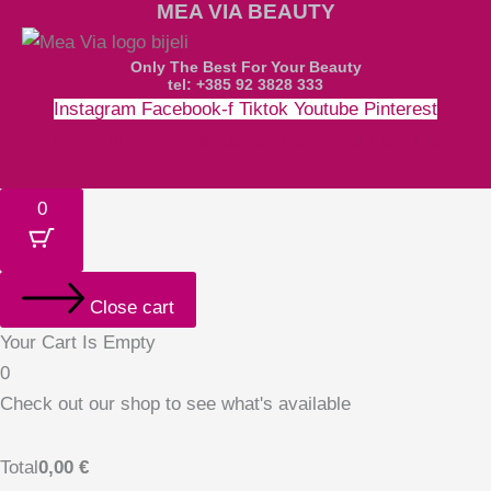
MEA VIA BEAUTY
Only The Best For Your Beauty
tel: +385 92 3828 333
Instagram
Facebook-f
Tiktok
Youtube
Pinterest
Money-bill-alt
Cc-paypal
Cc-mastercard
Cc-visa
0
Close cart
Your Cart Is Empty
0
Check out our shop to see what's available
Total
0,00
€