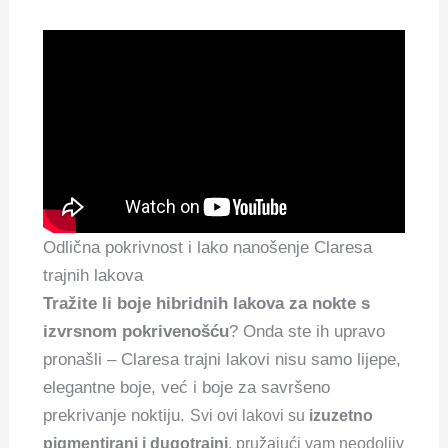
Odlična pokrivnost i lako nanošenje Claresa
trajnih lakova
Tražite li boje hibridnih lakova za nokte s
izvrsnom pokrivenošću
? Onda ste ih upravo
pronašli – Claresa trajni lakovi nisu samo lijepe,
elegantne boje, već i boje za savršeno
prekrivanje noktiju.
Svi ovi lakovi su
izuzetno
pigmentirani i dugotrajni
, pružajući vam neodoljiv