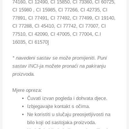
74160, CI 12490, CI 15850, CI 73360, CI 60725,
CI 15980 , CI 15985, CI 77266, CI 42735, CI
77891, CI 77491, CI 77492, CI 77499, CI 19140,
CI 77288, CI 45410, CI 77742, CI 77007, CI
77510, CI 42090, CI 47005, CI 77004, C.I
16035, CI 61570]
* navedeni sastav se može promijeniti.
Puni
sastav INCI-ja možete pronaći na pakiranju
proizvoda.
Mjere opreza:
Čuvati izvan pogleda i dohvata djece.
Izbjegavajte kontakt s očima.
Ne koristiti u slučaju preosjetljivosti na
bilo koji od sastojaka proizvoda.