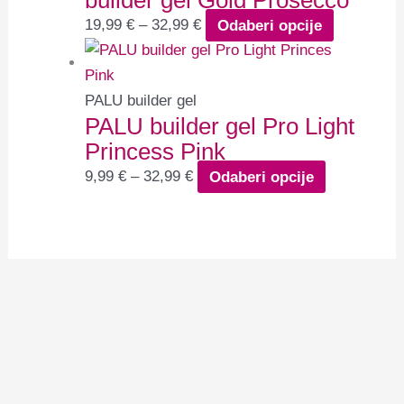
builder gel Gold Prosecco
19,99
€
–
32,99
€
Odaberi opcije
PALU builder gel
PALU builder gel Pro Light
Princess Pink
9,99
€
–
32,99
€
Odaberi opcije