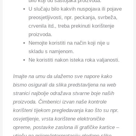
bilo koji od sastojaka proizvoda.
U slučaju bilo kakvih nuspojava ili pojave
preosjetljivosti, npr. peckanja, svrbeža,
crvenila itd., treba prekinuti korištenje
proizvoda.
Nemojte koristiti na način koji nije u
skladu s namjenom.
Ne koristiti nakon isteka roka valjanosti.
Imajte na umu da ulažemo sve napore kako
bismo osigurali da slika predstavljena na web
stranici najbolje odražava stvarne boje naših
proizvoda. Čimbenici izvan naše kontrole
korišteni tijekom pregledavanja kao što su npr.
osvjetljenje, vrsta korištene elektroničke
opreme, postavke zaslona ili grafičke kartice –
utječu na prijem/interpretaciju gledane slike.