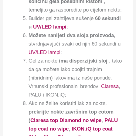
količinu gela posebnim kistom
,
temeljito ga rasporedite po cijelom noktu;
Builder gel zahtijeva sušenje
60 sekundi
u
UV/LED lampi
;
Možete nanijeti dva sloja proizvoda
,
stvrdnjavajući svaki od njih 60 sekundi u
UV/LED lampi
;
Gel za nokte
ima disperzijski sloj
, tako
da ga možete lako obojiti trajnim
(hibridnim) lakovima iz naše ponude.
Vrhunski profesionalni brendovi
Claresa
,
PALU i IKON.iQ;
Ako ne želite koristiti lak za nokte,
prekrijte nokte završnim top cotom
(
Claresa top Diamond no wipe
,
PALU
top coat no wipe
,
IKON.iQ top coat