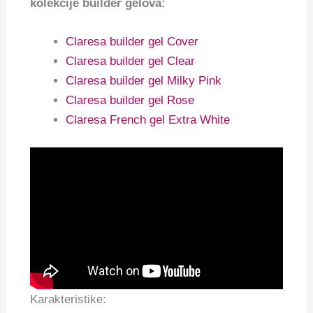
kolekcije builder gelova:
Claresa builder gel Cover
Claresa builder gel Clear
Claresa builder gel Milky Pink
Claresa builder gel Rose
Claresa French gel Extra White
Karakteristike: