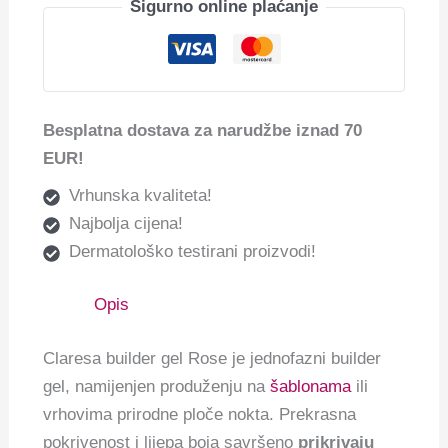
Sigurno online plaćanje
Besplatna dostava za narudžbe iznad 70
EUR!
Vrhunska kvaliteta!
Najbolja cijena!
Dermatološko testirani proizvodi!
Opis
Claresa builder gel Rose je jednofazni builder
gel, namijenjen produženju na
šablonama
ili
vrhovima prirodne ploče nokta.
Prekrasna
pokrivenost i lijepa boja savršeno
prikrivaju