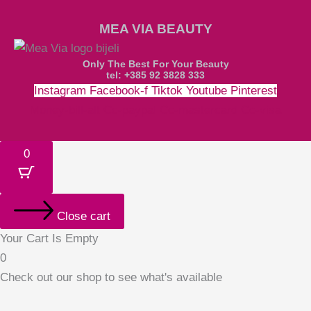
MEA VIA BEAUTY
Only The Best For Your Beauty
tel: +385 92 3828 333
Instagram
Facebook-f
Tiktok
Youtube
Pinterest
Money-bill-alt
Cc-paypal
Cc-mastercard
Cc-visa
0
Close cart
Your Cart Is Empty
0
Check out our shop to see what's available