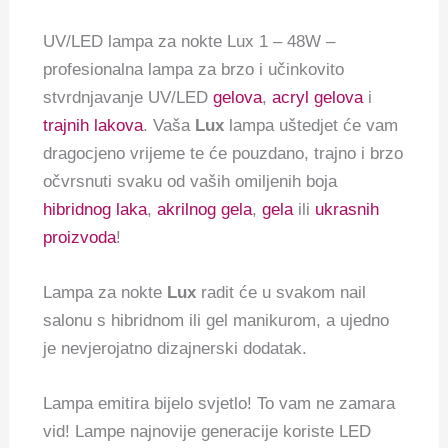
UV/LED lampa za nokte Lux 1 – 48W –
profesionalna lampa za brzo i učinkovito
stvrdnjavanje UV/LED
gelova
,
acryl gelova
i
trajnih lakova
. Vaša
Lux
lampa uštedjet će vam
dragocjeno vrijeme te će pouzdano, trajno i brzo
očvrsnuti svaku od vaših omiljenih boja
hibridnog laka
,
akrilnog gela
,
gela
ili
ukrasnih
proizvoda
!
Lampa za nokte
Lux
radit će u svakom nail
salonu s hibridnom ili gel manikurom, a ujedno
je nevjerojatno dizajnerski dodatak.
Lampa emitira bijelo svjetlo! To vam ne zamara
vid! Lampe najnovije generacije koriste LED