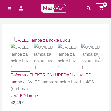
Preskoči
Cart
traži
na
Total:
sadržaj
Početna
/
ELEKTRIČNI UREĐAJI
/
UV/LED
lampe
/ UV/LED lampa za nokte Lux 1 – 48W
(srebrna)
UV/LED lampe
42,46
€