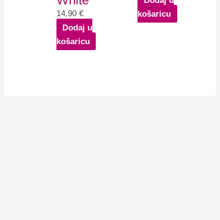
White
14,90
€
košaricu
Dodaj u
košaricu