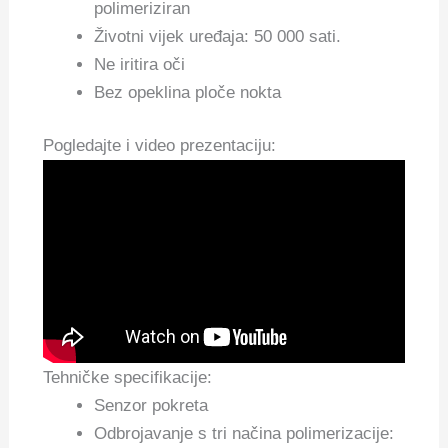
polimeriziran
Životni vijek uređaja: 50 000 sati.
Ne iritira oči
Bez opeklina ploče nokta
Pogledajte i video prezentaciju:
Tehničke specifikacije:
Senzor pokreta
Odbrojavanje s tri načina polimerizacije: