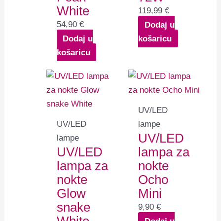
White
119,99
€
54,90
€
Dodaj u
Dodaj u
košaricu
košaricu
UV/LED
UV/LED
lampe
UV/LED
lampe
UV/LED
lampa za
lampa za
nokte
nokte
Ocho
Glow
Mini
snake
9,90
€
Dodaj u