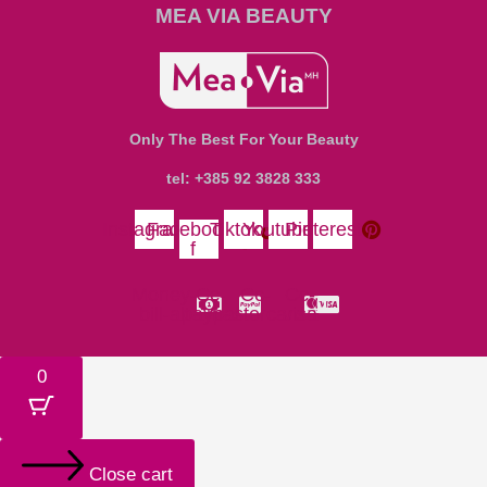
MEA VIA BEAUTY
Only The Best For Your Beauty
tel: +385 92 3828 333
Instagram
Facebook-
Tiktok
Youtube
Pinterest
f
Money-
Cc-
Cc-
Cc-
bill-alt
paypal
mastercard
visa
0
Close cart