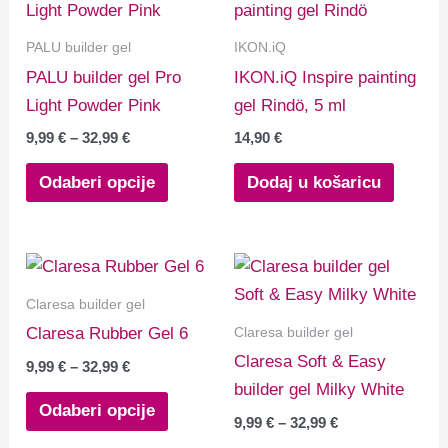
proizvod
od
9,99 €
ima
PALU builder gel
IKON.iQ
do
više
32,99 €
PALU builder gel Pro
IKON.iQ Inspire painting
varijanti.
Light Powder Pink
gel Rindö, 5 ml
Opcije
9,99
€
–
32,99
€
14,90
€
se
mogu
Odaberi opcije
Dodaj u košaricu
odabrati
na
stranici
Raspon
Raspon
Ovaj
Ovaj
cijena:
cijena:
proizvoda
proizvod
proizvod
od
od
Claresa builder gel
9,99 €
9,99 €
ima
ima
Claresa builder gel
Claresa Rubber Gel 6
do
do
više
više
32,99 €
32,99 €
Claresa Soft & Easy
9,99
€
–
32,99
€
varijanti.
varijanti.
builder gel Milky White
Opcije
Opcije
Odaberi opcije
9,99
€
–
32,99
€
se
se