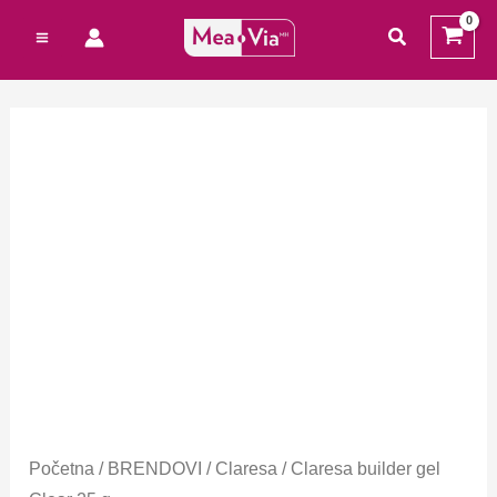
Preskoči
traži
na
sadržaj
Početna
/
BRENDOVI
/
Claresa
/ Claresa builder gel