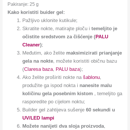
Pakiranje: 25 g
Kako koristiti buider gel:
Pažljivo uklonite kutikule;
Skratite nokte, matirajte ploču i
temeljito je
očistite sredstvom za čišćenje (
PALU
Cleaner
)
;
Međutim, ako želite
maksimizirati prianjanje
gela na nokte
, možete koristiti običnu bazu
(
Claresa baza
,
PALU baza
);
Ako želite proširiti nokte na
šablonu
,
produžite ga ispod nokta i
nanesite malu
količinu gela posebnim kistom
, temeljito ga
rasporedite po cijelom noktu;
Builder gel zahtijeva sušenje
60 sekundi u
UV/LED lampi
Možete nanijeti dva sloja proizvoda
,