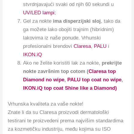
stvrdnjavajući svaki od njih 60 sekundi u
UV/LED lampi
;
Gel za nokte
ima disperzijski sloj
, tako da
ga možete lako obojiti trajnim (hibridnim)
lakovima iz naše ponude. Vrhunski
profesionalni brendovi
Claresa
,
PALU
i
IKON.iQ
Ako ne želite koristiti lak za nokte,
prekrijte
nokte završnim top cotom (
Claresa top
Diamond no wipe
,
PALU top coat no wipe
,
IKON.iQ top coat Shine like a Diamond)
Vrhunska kvaliteta za vaše nokte!
Znate li da su Claresa proizvodi dermatološki
testirani te proizvedeni prema najvišim standardima
za kozmetičku industriju, među kojima su ISO