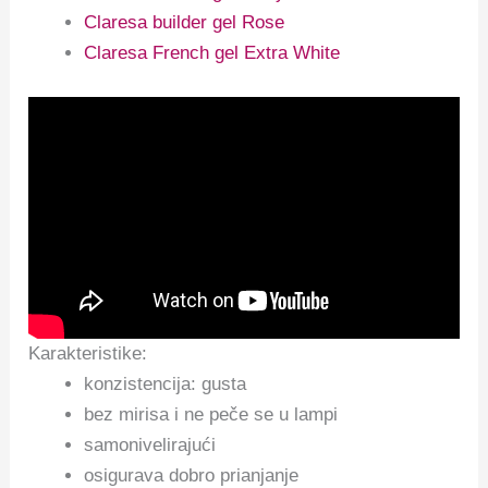
Claresa builder gel Rose
Claresa French gel Extra White
Karakteristike:
konzistencija: gusta
bez mirisa i ne peče se u lampi
samonivelirajući
osigurava dobro prianjanje