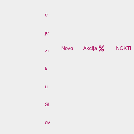
Novo
Akcija
NOKTI