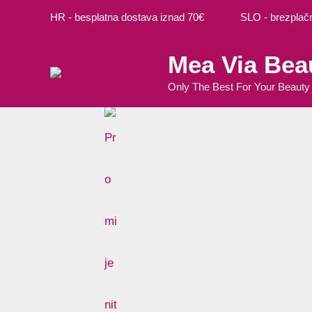
Preskoči
HR - besplatna dostava iznad 70€ SLO - brezplačna
na
sadržaj
Mea Via Bea
Only The Best For Your Beauty