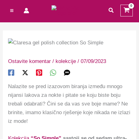
Preskoči
Cart
traži
na
Total:
sadržaj
Ostavite komentar
/
kolekcije
/
07/09/2023
Nalazite se pred izazovom biranja između mnogo
nijansi lakova za nokte i pitate se koju biste boju
trebali odabrati? Čini se da vas sve boje mame? Ne
brinite, imamo klasično rješenje koje nikada ne izlazi
iz mode!
Kolekcija
“So Simple”
sastoji se od sedam ultra-