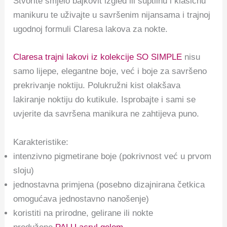
Stvorite smjelo bajkovit izgled ili suptilnu i klasičnu
manikuru te uživajte u savršenim nijansama i trajnoj
ugodnoj formuli Claresa lakova za nokte.
Claresa trajni lakovi iz kolekcije SO SIMPLE
nisu
samo lijepe, elegantne boje, već i boje za savršeno
prekrivanje noktiju. Polukružni kist olakšava
lakiranje noktiju do kutikule. Isprobajte i sami se
uvjerite da savršena manikura ne zahtijeva puno.
Karakteristike:
intenzivno pigmetirane boje (pokrivnost već u prvom
sloju)
jednostavna primjena (posebno dizajnirana četkica
omogućava jednostavno nanošenje)
koristiti na prirodne, gelirane ili nokte