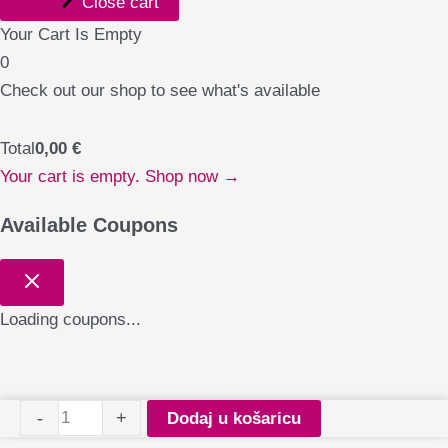
Close cart
Your Cart Is Empty
0
Check out our shop to see what's available
Total
0,00
€
Your cart is empty. Shop now →
Available Coupons
Loading coupons...
YOSHI
-
+
Dodaj u košaricu
gel