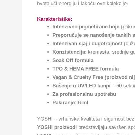
hvatajući energiju i lakoću ove kolekcije.
Karakteristike:
Intenzivno pigmetirane boje
(pokri
Preporučuje se nanošenje tankih s
Intenzivan sjaj i dugotrajnost
(duže
Konzistencija
: kremasta, srednje g
Soak Off formula
TPO & HEMA FREE formula
Vegan & Cruelty Free (proizvod nij
Sušenje u UV/LED lampi
– 60 sekun
Za profesionalnu upotrebu
Pakiranje: 6 ml
YOSHI – vrhunska kvaliteta i sigurnost be
YOSHI proizvodi
predstavljaju savršen sp