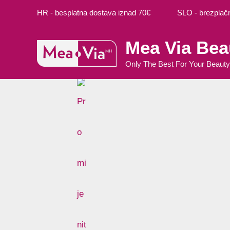
Preskoči
HR - besplatna dostava iznad 70€ SLO - brezplačna
na
sadržaj
Mea Via Bea
Only The Best For Your Beauty