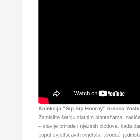
Kolekcija “Sip Sip Hooray” brenda Yosh
Zamislite šetnju zlatnim plantažama, zasiće
– slavlje prirode i njezinih plodova, kada d
poput svjetlucavih svjetala, uvodeći jedinst