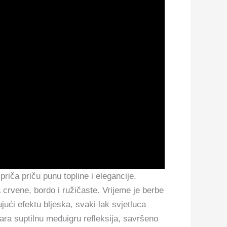
riča priču punu topline i elegancije.
 crvene, bordo i ružičaste. Vrijeme je berbe
jući efektu bljeska, svaki lak svjetluca
vara suptilnu međuigru refleksija, savršeno