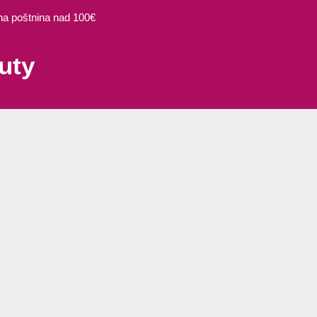
 poštnina nad 100€
uty