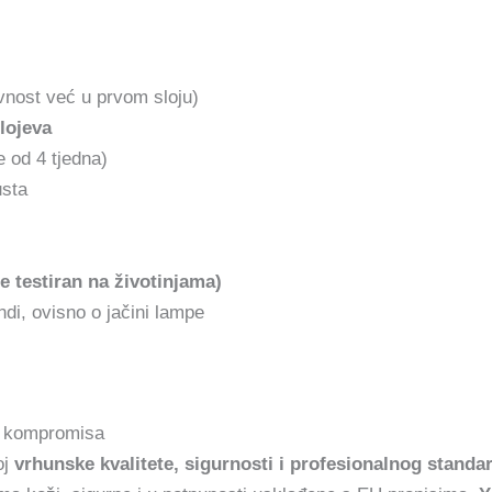
vnost već u prvom sloju)
lojeva
 od 4 tjedna)
usta
e testiran na životinjama)
di, ovisno o jačini lampe
z kompromisa
oj
vrhunske kvalitete, sigurnosti i profesionalnog standa