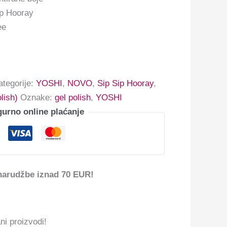
ip Hooray
ee
ategorije:
YOSHI
,
NOVO
,
Sip Sip Hooray
,
lish)
Oznake:
gel polish
,
YOSHI
gurno online plaćanje
narudžbe iznad 70 EUR!
ni proizvodi!