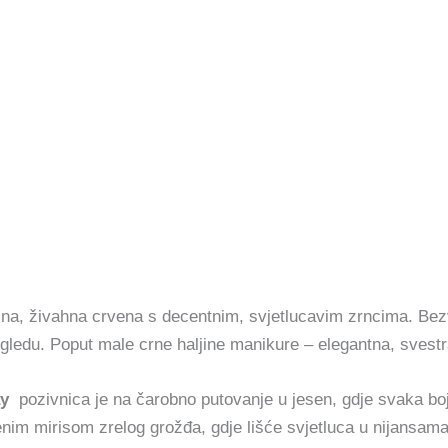
čna, živahna crvena s decentnim, svjetlucavim zrncima. Bez
ledu. Poput male crne haljine manikure – elegantna, svestr
ray
pozivnica je na čarobno putovanje u jesen, gdje svaka boja
nim mirisom zrelog grožđa, gdje lišće svjetluca u nijansama