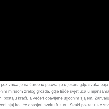
i
pozivnica je na čarobno putovanje u jesen, gdje svaka boja p
nim mirisom zrelog grožđa, gdje lišće svjetluca u nijansama
ani postaju kraći, a večeri obavijene ugodnim sjajem. Zahvalju
veni sjaj koji će obasjati svaku frizuru. Svaki pokret ruke st