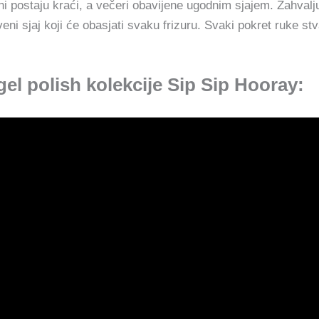
ani postaju kraći, a večeri obavijene ugodnim sjajem. Zahvalju
veni sjaj koji će obasjati svaku frizuru. Svaki pokret ruke st
el polish kolekcije Sip Sip Hooray: