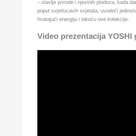
– slavlje prirode i njezinih plodova, kada d
poput svjetlucavih svjetala, uvodeći jedinst
hvatajući energiju i lakoću ove kolekcije.
Video prezentacija YOSHI g