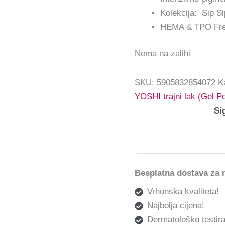
Kolekcija: Sip S
HEMA & TPO Fr
Nema na zalihi
SKU:
5905832854072
K
YOSHI trajni lak (Gel Po
Si
Besplatna dostava za 
Vrhunska kvaliteta!
Najbolja cijena!
Dermatološko testira