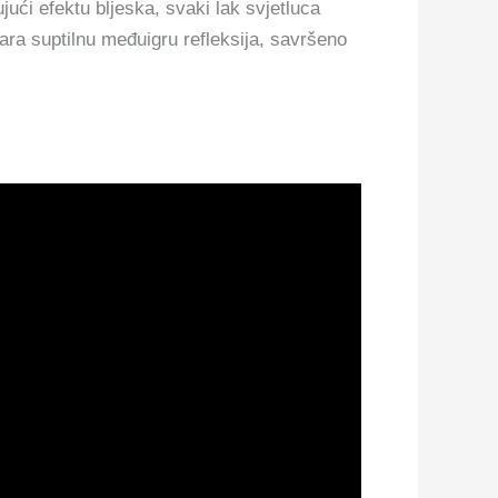
jući efektu bljeska, svaki lak svjetluca
vara suptilnu međuigru refleksija, savršeno