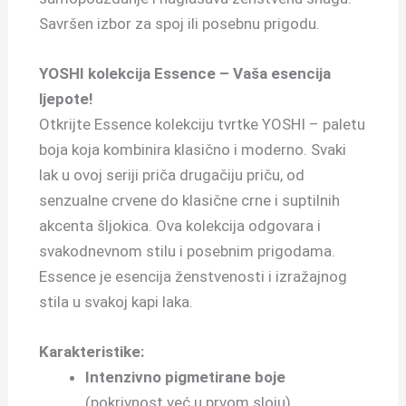
Savršen izbor za spoj ili posebnu prigodu.
YOSHI kolekcija Essence – Vaša esencija
ljepote!
Otkrijte Essence kolekciju tvrtke YOSHI – paletu
boja koja kombinira klasično i moderno. Svaki
lak u ovoj seriji priča drugačiju priču, od
senzualne crvene do klasične crne i suptilnih
akcenta šljokica. Ova kolekcija odgovara i
svakodnevnom stilu i posebnim prigodama.
Essence je esencija ženstvenosti i izražajnog
stila u svakoj kapi laka.
Karakteristike:
Intenzivno pigmetirane boje
(pokrivnost već u prvom sloju)