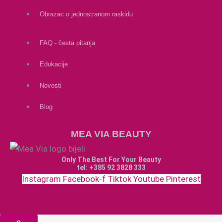
Obrazac o jednostranom raskidu
FAQ - česta pitanja
Edukacije
Novosti
Blog
MEA VIA BEAUTY
Only The Best For Your Beauty
tel: +385 92 3828 333
Instagram
Facebook-f
Tiktok
Youtube
Pinterest
Money-bill-alt
Cc-paypal
Cc-mastercard
Cc-visa