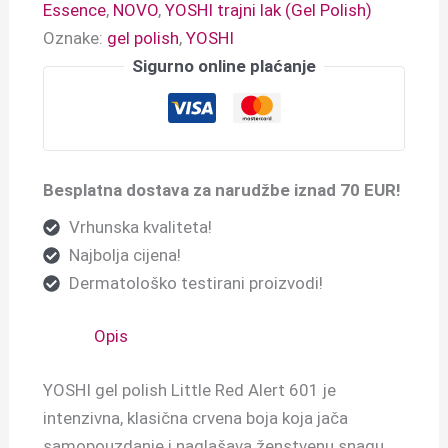
Essence
,
NOVO
,
YOSHI trajni lak (Gel Polish)
Oznake:
gel polish
,
YOSHI
Sigurno online plaćanje
Besplatna dostava za narudžbe iznad 70 EUR!
Vrhunska kvaliteta!
Najbolja cijena!
Dermatološko testirani proizvodi!
Opis
YOSHI gel polish Little Red Alert 601 je
i
ntenzivna, klasična crvena boja koja jača
samopouzdanje i naglašava ženstvenu snagu.