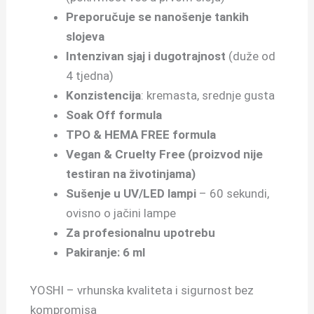
Preporučuje se nanošenje tankih
slojeva
Intenzivan sjaj i dugotrajnost
(duže od
4 tjedna)
Konzistencija
: kremasta, srednje gusta
Soak Off formula
TPO & HEMA FREE formula
Vegan & Cruelty Free (proizvod nije
testiran na životinjama)
Sušenje u UV/LED lampi
– 60 sekundi,
ovisno o jačini lampe
Za profesionalnu upotrebu
Pakiranje: 6 ml
YOSHI – vrhunska kvaliteta i sigurnost bez
kompromisa