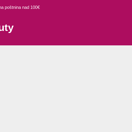
 poštnina nad 100€
uty