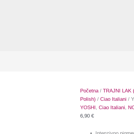
Početna
/
TRAJNI LAK (
Polish)
/
Ciao Italiani
/ Y
YOSHI
,
Ciao Italiani
,
N
6,90
€
Intenzivno pigme