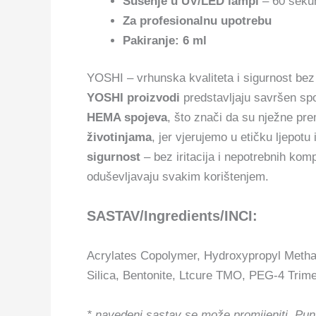
Sušenje u UV/LED lampi
– 60 sekun
Za profesionalnu upotrebu
Pakiranje: 6 ml
YOSHI – vrhunska kvaliteta i sigurnost be
YOSHI proizvodi
predstavljaju savršen sp
HEMA spojeva
, što znači da su nježne pr
životinjama
, jer vjerujemo u etičku ljepot
sigurnost
– bez iritacija i nepotrebnih ko
oduševljavaju svakim korištenjem.
SASTAV/Ingredients/INCI:
Acrylates Copolymer, Hydroxypropyl Methac
Silica, Bentonite, Ltcure TMO, PEG-4 Trime
* navedeni sastav se može promijeniti.
Pun