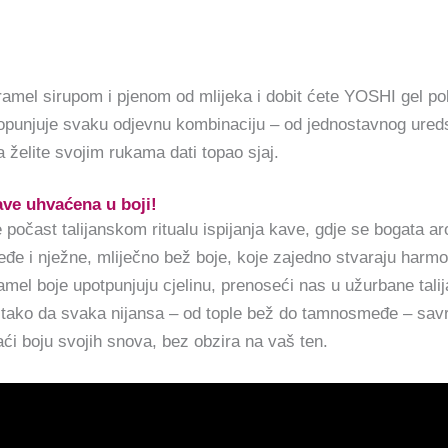
aramel sirupom i pjenom od mlijeka i dobit ćete YOSHI gel pol
unjuje svaku odjevnu kombinaciju – od jednostavnog ureds
 želite svojim rukama dati topao sjaj.
kave uhvaćena u boji!
 počast talijanskom ritualu ispijanja kave, gdje se bogata a
eđe i nježne, mliječno bež boje, koje zajedno stvaraju har
mel boje upotpunjuju cjelinu, prenoseći nas u užurbane talij
 tako da svaka nijansa – od tople bež do tamnosmeđe – savrše
ći boju svojih snova, bez obzira na vaš ten.