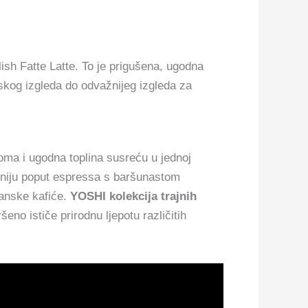
ish Fatte Latte. To je prigušena, ugodna
kog izgleda do odvažnijeg izgleda za
roma i ugodna toplina susreću u jednoj
moniju poput espressa s baršunastom
anske kafiće.
YOSHI kolekcija trajnih
no ističe prirodnu ljepotu različitih