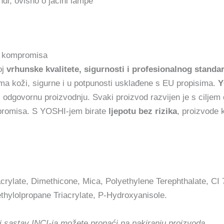
di, ovisno o jačini lampe
z kompromisa
oj
vrhunske kvalitete, sigurnosti i profesionalnog standa
ema koži, sigurne i u potpunosti usklađene s EU propisima.
Y
u i odgovornu proizvodnju. Svaki proizvod razvijen je s ciljem
mpromisa. S YOSHI-jem birate
ljepotu bez rizika
, proizvode k
rylate, Dimethicone, Mica, Polyethylene Terephthalate, CI 
thylolpropane Triacrylate, P-Hydroxyanisole.
i sastav INCI-ja možete pronaći na pakiranju proizvoda.