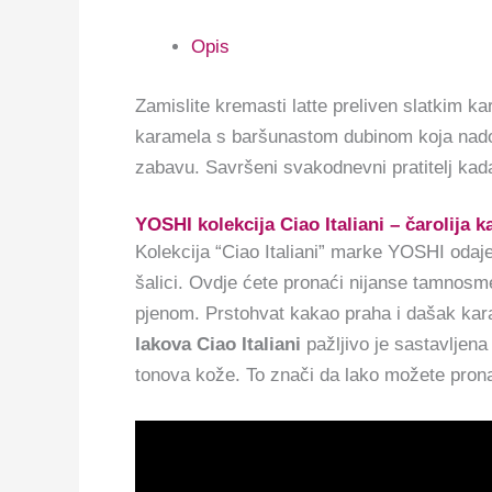
Opis
Zamislite kremasti latte preliven slatkim k
karamela s baršunastom dubinom koja nadop
zabavu. Savršeni svakodnevni pratitelj kada
YOSHI kolekcija Ciao Italiani – čarolija 
Kolekcija “Ciao Italiani” marke YOSHI odaje
šalici. Ovdje ćete pronaći nijanse tamnosm
pjenom. Prstohvat kakao praha i dašak kara
lakova Ciao Italiani
pažljivo je sastavljena
tonova kože. To znači da lako možete prona