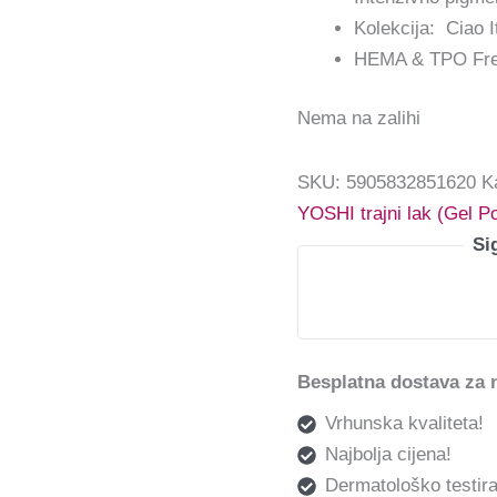
Kolekcija: Ciao It
HEMA & TPO Fr
Nema na zalihi
SKU:
5905832851620
K
YOSHI trajni lak (Gel Po
Si
Besplatna dostava za 
Vrhunska kvaliteta!
Najbolja cijena!
Dermatološko testira