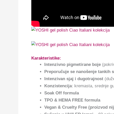
Karakteristike:
Intenzivno pigmetirane boje
(pokri
Preporučuje se nanošenje tankih s
Intenzivan sjaj i dugotrajnost
(duže
Konzistencija
: kremasta, srednje g
Soak Off formula
TPO & HEMA FREE formula
Vegan & Cruelty Free (proizvod nij