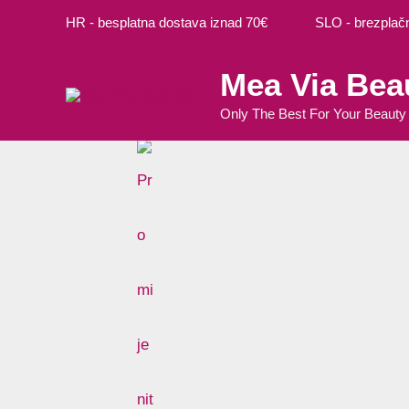
Preskoči
HR - besplatna dostava iznad 70€ SLO - brezplačna
na
sadržaj
Mea Via Bea
Only The Best For Your Beauty