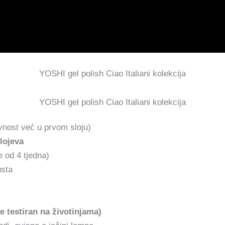
YOSHI gel polish Ciao Italiani kolekcija
YOSHI gel polish Ciao Italiani kolekcija
vnost već u prvom sloju)
lojeva
 od 4 tjedna)
usta
e testiran na životinjama)