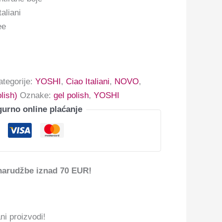
aliani
ee
ategorije:
YOSHI
,
Ciao Italiani
,
NOVO
,
lish)
Oznake:
gel polish
,
YOSHI
gurno online plaćanje
narudžbe iznad 70 EUR!
ni proizvodi!