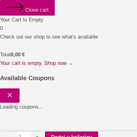
Close cart
Your Cart Is Empty
0
Check out our shop to see what's available
Total
0,00
€
Your cart is empty. Shop now →
Available Coupons
Loading coupons...
YOSHI