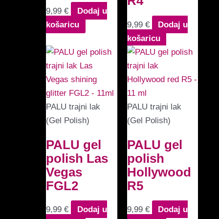
R4
9,99
€
Dodaj u
košaricu
9,99
€
Dodaj u
košaricu
PALU trajni lak
PALU trajni lak
(Gel Polish)
(Gel Polish)
PALU gel
PALU gel
polish Las
polish
Vegas
Hollywood
FGL2
R5
9,99
€
Dodaj u
9,99
€
Dodaj u