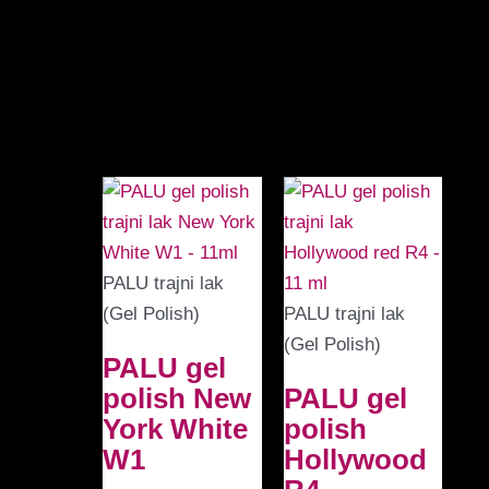
Samo logirani kupci koji su kupili ovaj proizvod
mogu napisati recenziju.
Povezani proizvodi
PALU trajni lak
(Gel Polish)
PALU trajni lak
(Gel Polish)
PALU gel
polish New
PALU gel
York White
polish
W1
Hollywood