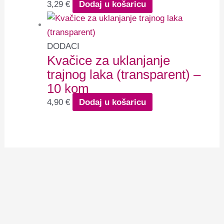
3,29
€
Dodaj u košaricu
DODACI
Kvačice za uklanjanje
trajnog laka (transparent) –
10 kom
4,90
€
Dodaj u košaricu