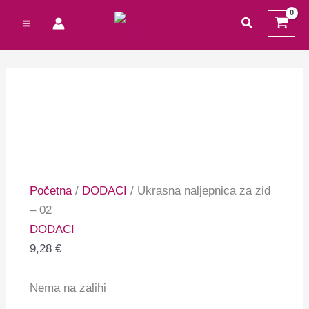
Preskoči
Cart
traži
na
Total:
sadržaj
Početna
/
DODACI
/ Ukrasna naljepnica za zid
– 02
DODACI
9,28
€
Nema na zalihi