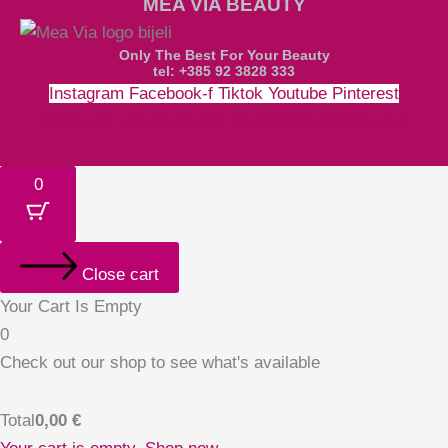
MEA VIA BEAUTY
Only The Best For Your Beauty
tel: +385 92 3828 333
Instagram
Facebook-f
Tiktok
Youtube
Pinterest
Money-bill-alt
Cc-paypal
Cc-mastercard
Cc-visa
0
Close cart
Your Cart Is Empty
0
Check out our shop to see what's available
Total
0,00
€