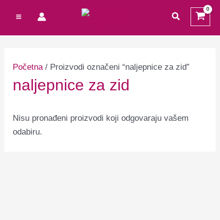
Preskoči
Cart
traži
na
Total:
sadržaj
Početna
/ Proizvodi označeni “naljepnice za zid”
naljepnice za zid
Nisu pronađeni proizvodi koji odgovaraju vašem
odabiru.