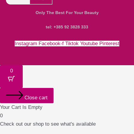
Only The Best For Your Beauty
tel: +385 92 3828 333
Instagram
Facebook-f
Tiktok
Youtube
Pinterest
Money-bill-alt
Cc-paypal
Cc-mastercard
Cc-visa
0
Close cart
Your Cart Is Empty
0
Check out our shop to see what's available