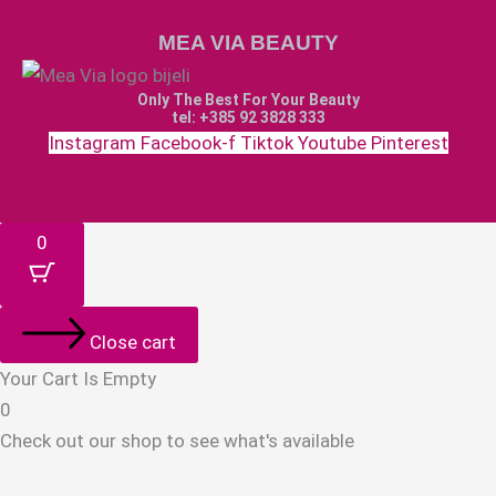
MEA VIA BEAUTY
Only The Best For Your Beauty
tel: +385 92 3828 333
Instagram
Facebook-f
Tiktok
Youtube
Pinterest
Money-bill-alt
Cc-paypal
Cc-mastercard
Cc-visa
0
Close cart
Your Cart Is Empty
0
Check out our shop to see what's available