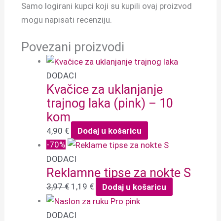
Samo logirani kupci koji su kupili ovaj proizvod
mogu napisati recenziju.
Povezani proizvodi
DODACI
Kvačice za uklanjanje
trajnog laka (pink) – 10
kom
4,90
€
Dodaj u košaricu
-70%
DODACI
Reklamne tipse za nokte S
3,97
€
1,19
€
Dodaj u košaricu
DODACI