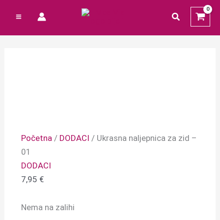
Preskoči
Cart
Izvorna
Izvorna
Trenutna
Trenutna
traži
na
Total:
cijena
cijena
cijena
cijena
sadržaj
bila
bila
je:
je:
je:
je:
1,19 €.
0,53 €.
3,97 €.
0,66 €.
Početna
/
DODACI
/ Ukrasna naljepnica za zid –
01
DODACI
7,95
€
Nema na zalihi