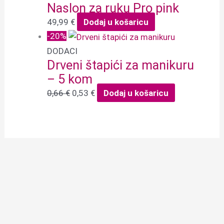
Naslon za ruku Pro pink
49,99
€
Dodaj u košaricu
-20%
DODACI
Drveni štapići za manikuru
– 5 kom
0,66
€
0,53
€
Dodaj u košaricu