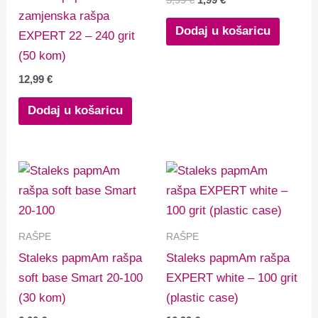
zamjenska rašpa
Dodaj u košaricu
EXPERT 22 – 240 grit
(50 kom)
12,99
€
Dodaj u košaricu
RAŠPE
RAŠPE
Staleks papmAm rašpa
Staleks papmAm rašpa
soft base Smart 20-100
EXPERT white – 100 grit
(30 kom)
(plastic case)