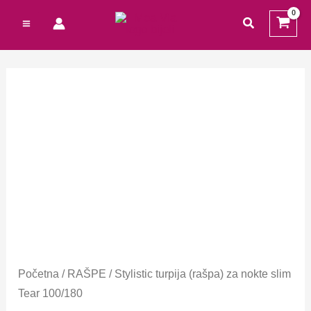
Preskoči
traži
na
sadržaj
Početna
/
RAŠPE
/ Stylistic turpija (rašpa) za nokte slim
Tear 100/180