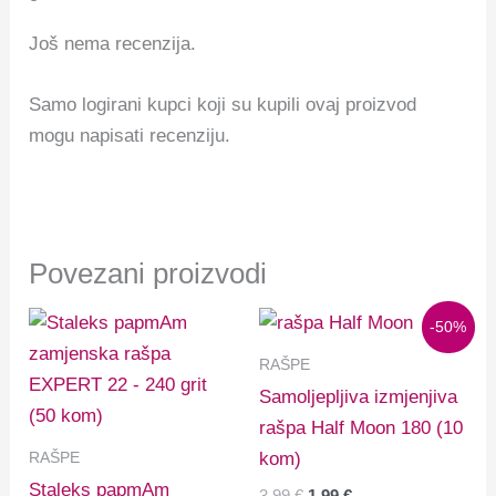
Još nema recenzija.
Samo logirani kupci koji su kupili ovaj proizvod
mogu napisati recenziju.
Povezani proizvodi
Izvorna
Trenutna
-50%
cijena
cijena
bila
je:
RAŠPE
je:
1,99 €.
Samoljepljiva izmjenjiva
3,99 €.
rašpa Half Moon 180 (10
RAŠPE
kom)
Staleks papmAm
3,99
€
1,99
€