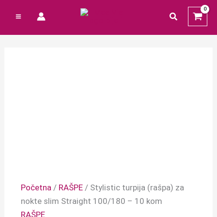
Preskoči
Cart
Izvorna
Trenutna
traži
na
Total:
cijena
cijena
sadržaj
bila
je:
je:
1,39 €.
4,63 €.
Početna
/
RAŠPE
/ Stylistic turpija (rašpa) za
nokte slim Straight 100/180 – 10 kom
RAŠPE