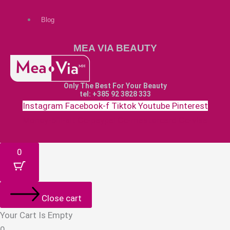
Blog
MEA VIA BEAUTY
Only The Best For Your Beauty
tel: +385 92 3828 333
Instagram
Facebook-f
Tiktok
Youtube
Pinterest
Money-bill-alt
Cc-paypal
Cc-mastercard
Cc-visa
0
Close cart
Your Cart Is Empty
0