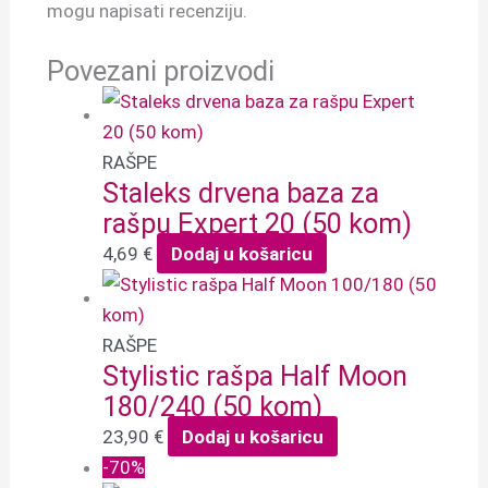
mogu napisati recenziju.
Povezani proizvodi
RAŠPE
Staleks drvena baza za
rašpu Expert 20 (50 kom)
4,69
€
Dodaj u košaricu
RAŠPE
Stylistic rašpa Half Moon
180/240 (50 kom)
23,90
€
Dodaj u košaricu
-70%