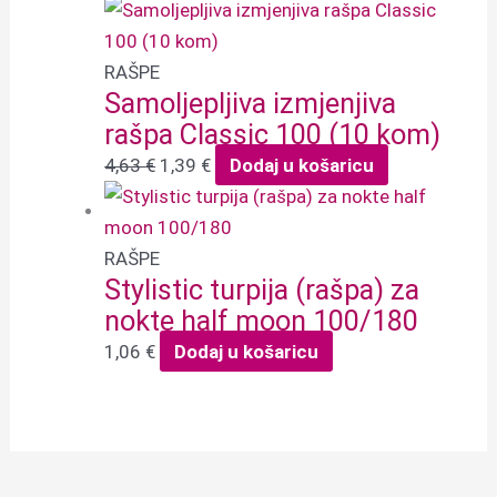
RAŠPE
Samoljepljiva izmjenjiva
rašpa Classic 100 (10 kom)
4,63
€
1,39
€
Dodaj u košaricu
RAŠPE
Stylistic turpija (rašpa) za
nokte half moon 100/180
1,06
€
Dodaj u košaricu