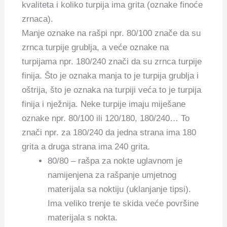
kvaliteta i koliko turpija ima grita (oznake finoće
zrnaca).
Manje oznake na rašpi npr. 80/100 znače da su
zrnca turpije grublja, a veće oznake na
turpijama npr. 180/240 znači da su zrnca turpije
finija. Što je oznaka manja to je turpija grublja i
oštrija, što je oznaka na turpiji veća to je turpija
finija i nježnija. Neke turpije imaju miješane
oznake npr. 80/100 ili 120/180, 180/240… To
znači npr. za 180/240 da jedna strana ima 180
grita a druga strana ima 240 grita.
80/80 – rašpa za nokte uglavnom je
namijenjena za rašpanje umjetnog
materijala sa noktiju (uklanjanje tipsi).
Ima veliko trenje te skida veće površine
materijala s nokta.