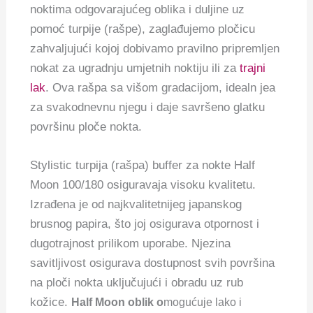
noktima odgovarajućeg oblika i duljine uz
pomoć turpije (rašpe), zaglađujemo pločicu
zahvaljujući kojoj dobivamo pravilno pripremljen
nokat za ugradnju umjetnih noktiju ili za
trajni
lak
. Ova rašpa sa višom gradacijom, idealn jea
za svakodnevnu njegu i daje savršeno glatku
površinu ploče nokta.
Stylistic turpija (rašpa) buffer za nokte Half
Moon 100/180 osiguravaja visoku kvalitetu.
Izrađena je od najkvalitetnijeg japanskog
brusnog papira, što joj osigurava otpornost i
dugotrajnost prilikom uporabe. Njezina
savitljivost osigurava dostupnost svih površina
na ploči nokta uključujući i obradu uz rub
kožice.
Half Moon oblik o
mogućuje lako i