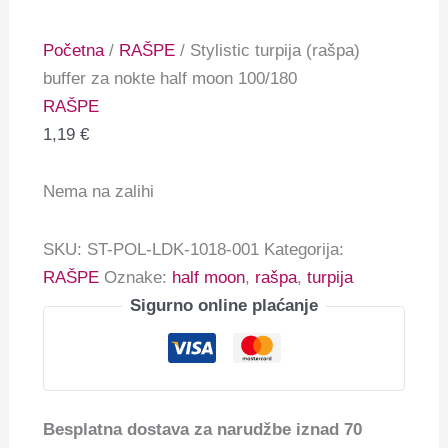
Početna
/
RAŠPE
/ Stylistic turpija (rašpa)
buffer za nokte half moon 100/180
RAŠPE
1,19
€
Nema na zalihi
SKU:
ST-POL-LDK-1018-001
Kategorija:
RAŠPE
Oznake:
half moon
,
rašpa
,
turpija
Sigurno online plaćanje
Besplatna dostava za narudžbe iznad 70