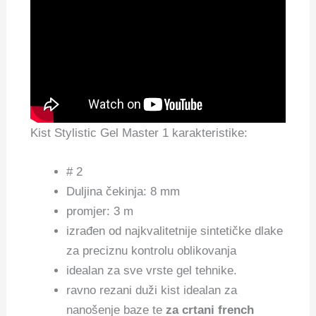
Kist Stylistic Gel Master 1 karakteristike:
# 2
Duljina čekinja: 8 mm
promjer: 3 m
izrađen od najkvalitetnije sintetičke dlake
za preciznu kontrolu oblikovanja
idealan za sve vrste gel tehnike.
ravno rezani duži kist idealan za
nanošenje baze te
za crtani french