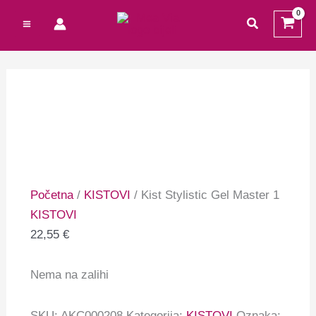
Preskoči
Cart
traži
na
Total:
sadržaj
Početna
/
KISTOVI
/ Kist Stylistic Gel Master 1
KISTOVI
22,55
€
Nema na zalihi
SKU:
AKC000208
Kategorija:
KISTOVI
Oznaka: