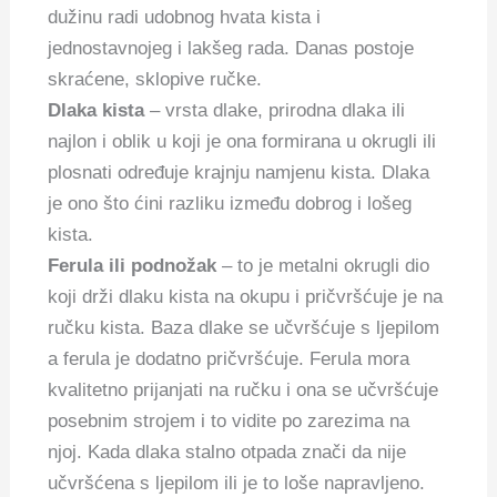
dužinu radi udobnog hvata kista i
jednostavnojeg i lakšeg rada. Danas postoje
skraćene, sklopive ručke.
Dlaka kista
– vrsta dlake, prirodna dlaka ili
najlon i oblik u koji je ona formirana u okrugli ili
plosnati određuje krajnju namjenu kista. Dlaka
je ono što ćini razliku između dobrog i lošeg
kista.
Ferula ili podnožak
– to je metalni okrugli dio
koji drži dlaku kista na okupu i pričvršćuje je na
ručku kista. Baza dlake se učvršćuje s ljepilom
a ferula je dodatno pričvršćuje. Ferula mora
kvalitetno prijanjati na ručku i ona se učvršćuje
posebnim strojem i to vidite po zarezima na
njoj. Kada dlaka stalno otpada znači da nije
učvršćena s ljepilom ili je to loše napravljeno.