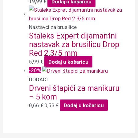
19,99
€
Dodaj u košaricu
Nastavci za brusilice
Staleks Expert dijamantni
nastavak za brusilicu Drop
Red 2.3/5 mm
5,99
€
Dodaj u košaricu
-20%
DODACI
Drveni štapići za manikuru
– 5 kom
0,66
€
0,53
€
Dodaj u košaricu