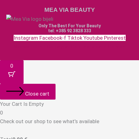
MEA VIA BEAUTY
Only The Best For Your Beauty
tel: +385 92 3828 333
Instagram
Facebook-f
Tiktok
Youtube
Pinterest
Money-bill-alt
Cc-paypal
Cc-mastercard
Cc-visa
0
Close cart
Your Cart Is Empty
0
Check out our shop to see what's available