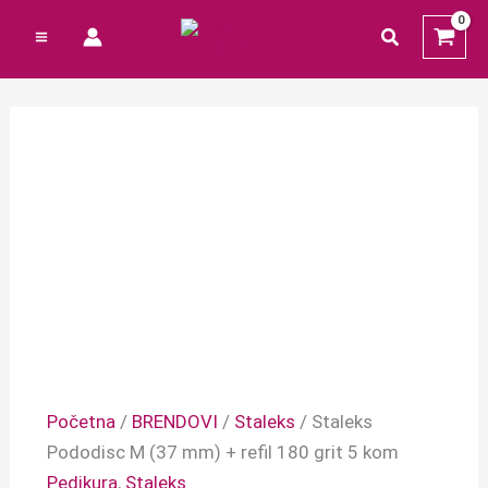
Preskoči
Cart
Izvorna
Trenutna
traži
na
Total:
cijena
cijena
sadržaj
bila
je:
je:
0,53 €.
0,66 €.
Početna
/
BRENDOVI
/
Staleks
/ Staleks
Pododisc M (37 mm) + refil 180 grit 5 kom
Pedikura
,
Staleks