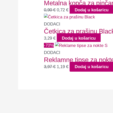
Metalna kopča za pinča
0,90
€
0,72
€
Dodaj u košaricu
DODACI
Četkica za prašinu Blac
3,29
€
Dodaj u košaricu
-70%
DODACI
Reklamne tipse za nokt
3,97
€
1,19
€
Dodaj u košaricu