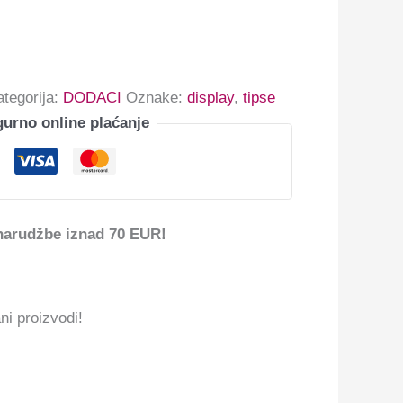
ategorija:
DODACI
Oznake:
display
,
tipse
gurno online plaćanje
narudžbe iznad 70 EUR!
ni proizvodi!