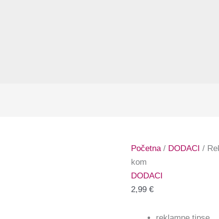
Početna
/
DODACI
/ Rek
kom
DODACI
2,99
€
reklamne tipse