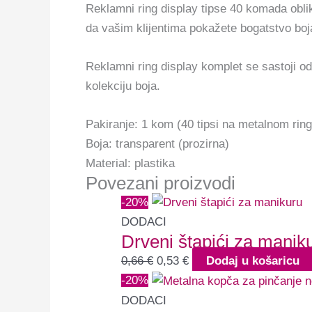
Reklamni ring display tipse 40 komada oblik
da vašim klijentima pokažete bogatstvo bo
Reklamni ring display komplet se sastoji od 
kolekciju boja.
Pakiranje: 1 kom (40 tipsi na metalnom ring
Boja: transparent (prozirna)
Material: plastika
Povezani proizvodi
-20%
DODACI
Drveni štapići za manik
0,66
€
0,53
€
Dodaj u košaricu
-20%
DODACI