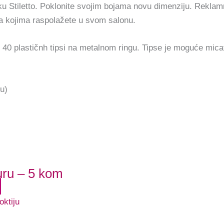
u Stiletto. Poklonite svojim bojama novu dimenziju. Reklamni
ja kojima raspolažete u svom salonu.
40 plastičnh tipsi na metalnom ringu. Tipse je moguće micati i
u)
uru – 5 kom