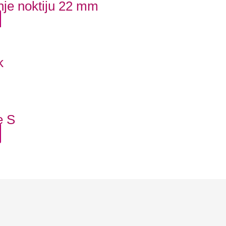
nje noktiju 22 mm
k
e S