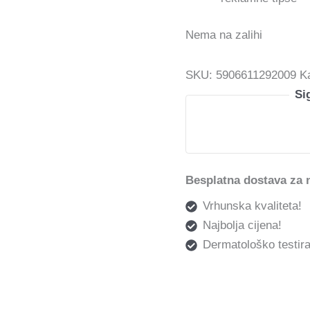
Nema na zalihi
SKU:
5906611292009
K
Si
Besplatna dostava za 
Vrhunska kvaliteta!
Najbolja cijena!
Dermatološko testira