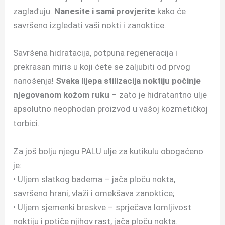
zaglađuju.
Nanesite i sami provjerite
kako će
savršeno izgledati vaši nokti i zanoktice.
Savršena hidratacija, potpuna regeneracija i
prekrasan miris u koji ćete se zaljubiti od prvog
nanošenja!
Svaka lijepa stilizacija noktiju počinje
njegovanom kožom ruku
– zato je hidratantno ulje
apsolutno neophodan proizvod u vašoj kozmetičkoj
torbici.
Za još bolju njegu PALU ulje za kutikulu obogaćeno
je:
• Uljem slatkog badema – jača ploču nokta,
savršeno hrani, vlaži i omekšava zanoktice;
• Uljem sjemenki breskve – sprječava lomljivost
noktiju i potiče njihov rast, jača ploču nokta.