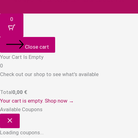
Money-bill-alt
Cc-paypal
Cc-mastercard
Cc-visa
0
Close cart
Your Cart Is Empty
0
Check out our shop to see what's available
Total
0,00
€
Your cart is empty. Shop now →
Available Coupons
Loading coupons...