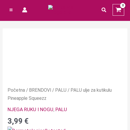
Preskoči
Cart
traži
na
Total:
sadržaj
Početna
/
BRENDOVI
/
PALU
/ PALU ulje za kutikulu
Pineapple Squeezz
NJEGA RUKU I NOGU
,
PALU
3,99
€