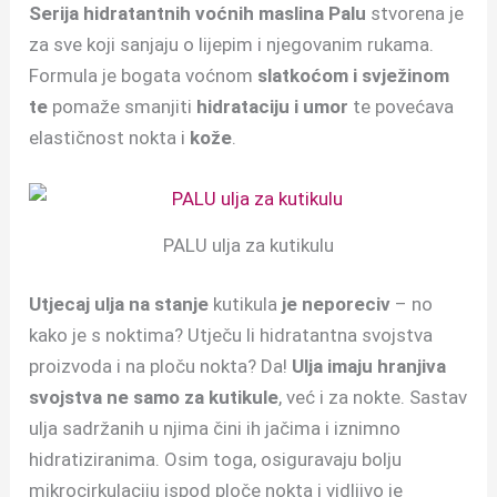
Serija hidratantnih voćnih maslina Palu
stvorena je
za sve koji sanjaju o lijepim i njegovanim rukama.
Formula je bogata voćnom
slatkoćom i svježinom
te
pomaže smanjiti
hidrataciju i umor
te povećava
elastičnost nokta i
kože
.
PALU ulja za kutikulu
Utjecaj ulja na stanje
kutikula
je neporeciv
– no
kako je s noktima?
Utječu li hidratantna svojstva
proizvoda i na ploču nokta? Da!
Ulja imaju hranjiva
svojstva ne samo za kutikule
, već i za nokte. Sastav
ulja sadržanih u njima čini ih jačima i iznimno
hidratiziranima. Osim toga, osiguravaju bolju
mikrocirkulaciju ispod ploče nokta i vidljivo je