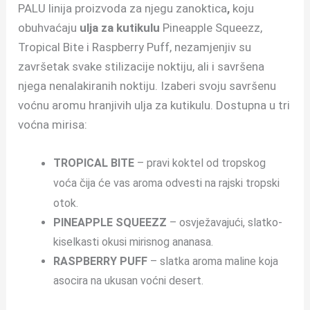
PALU linija proizvoda za njegu zanoktica
,
koju
obuhvaćaju
ulja za kutikulu
Pineapple Squeezz,
Tropical Bite i Raspberry Puff, nezamjenjiv su
završetak svake stilizacije noktiju, ali i savršena
njega nenalakiranih noktiju. Izaberi svoju savršenu
voćnu aromu hranjivih ulja za kutikulu. Dostupna u tri
voćna mirisa:
TROPICAL BITE
– pravi koktel od tropskog
voća čija će vas aroma odvesti na rajski tropski
otok.
PINEAPPLE SQUEEZZ
– osvježavajući, slatko-
kiselkasti okusi mirisnog
ananasa.
RASPBERRY PUFF
– slatka aroma maline koja
asocira na ukusan voćni desert.