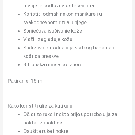
manje je podložna oštećenjima.
Koristiti odmah nakon manikure i u
svakodnevnom ritualu njege.
Spriječava isušivanje kože
Vlaži i zaglađuje kožu
Sadržava prirodna ulja slatkog badema i
koštica breskve
3 tropska mirisa po izboru
Pakiranje: 15 ml
Kako koristiti ulje za kutikulu:
Očistite ruke i nokte prije upotrebe ulja za
nokte i zanoktice
Osušite ruke i nokte