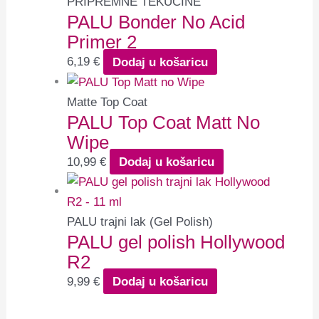
PRIPREMNE TEKUĆINE
PALU Bonder No Acid
Primer 2
6,19
€
Dodaj u košaricu
Matte Top Coat
PALU Top Coat Matt No
Wipe
10,99
€
Dodaj u košaricu
PALU trajni lak (Gel Polish)
PALU gel polish Hollywood
R2
9,99
€
Dodaj u košaricu