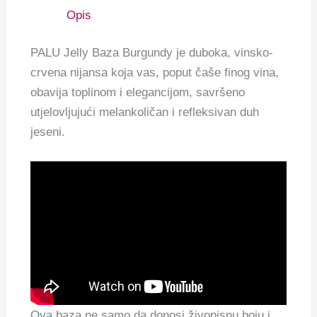
Opis
PALU Jelly Baza Burgundy je duboka, vinsko-
crvena nijansa koja vas, poput čaše finog vina,
obavija toplinom i elegancijom, savršeno
utjelovljujući melankoličan i refleksivan duh
jeseni.
Ova baza ne samo da donosi živopisnu boju i