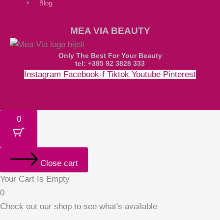
Blog
MEA VIA BEAUTY
Only The Best For Your Beauty
tel: +385 92 3828 333
Instagram
Facebook-f
Tiktok
Youtube
Pinterest
Money-bill-alt
Cc-paypal
Cc-mastercard
Cc-visa
0
Close cart
Your Cart Is Empty
0
Check out our shop to see what's available