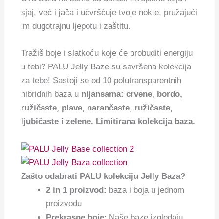
sjaj, već i jača i učvršćuje tvoje nokte, pružajući
im dugotrajnu ljepotu i zaštitu.
Tražiš boje i slatkoću koje će probuditi energiju
u tebi? PALU Jelly Baze su savršena kolekcija
za tebe! Sastoji se od 10 polutransparentnih
hibridnih baza u
nijansama: crvene, bordo,
ružičaste, plave, narančaste, ružičaste,
ljubičaste i zelene. Limitirana kolekcija baza.
Zašto odabrati PALU kolekciju Jelly Baza?
2 in 1 proizvod:
baza i boja u jednom
proizvodu
Prekrasne boje
: Naše baze izgledaju