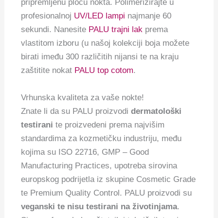
pripremljenu ploču nokta. Polimerizirajte u
profesionalnoj
UV/LED lampi
najmanje 60
sekundi. Nanesite
PALU trajni lak
prema
vlastitom izboru (u našoj kolekciji boja možete
birati imeđu 300 različitih nijansi te na kraju
zaštitite nokat
PALU top cotom
.
Vrhunska kvaliteta za vaše nokte!
Znate li da su PALU proizvodi
dermatološki
testirani
te proizvedeni prema najvišim
standardima za kozmetičku industriju, među
kojima su ISO 22716, GMP – Good
Manufacturing Practices, upotreba sirovina
europskog podrijetla iz skupine Cosmetic Grade
te Premium Quality Control. PALU proizvodi su
veganski te nisu testirani na životinjama
.