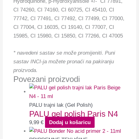
Hydroquinone, p-Hydroxyanisole +/- CI 77891,
CI 74260, CI 74160, CI 60725, CI 45410, CI
77742, CI 77491, CI 77492, CI 77499, CI 77000,
CI 77004, CI 16035, CI 19140, CI 77007, CI
15985, CI 15980, CI 15850, CI 77266, CI 47005
* navedeni sastav se može promijeniti.
Puni
sastav INCI-ja možete pronaći na pakiranju
proizvoda.
Povezani proizvodi
PALU trajni lak (Gel Polish)
PALU gel polish Paris N4
9,99
€
Dodaj u košaricu