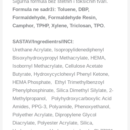
Sigurna formula bez štetnih i toksičnih tvari.
Formula ne sadrži: Toluene, DBP,
Formaldehyde, Formaldehyde Resin,
Camphor, TPHP, Xylene, Triclosan, TPO.
SASTAV/Ingredientrs/INCI:
Urethane Acrylate, Isopropylidenediphenyl
Bisoxyhydroxypropyl Methacrylate, HEMA,
Isobornyl Methacrylate, Cellulose Acetate
Butyrate, Hydroxycyclohexyl Phenyl Ketone,
HEMA Phosphate, Ethyl Trimethylbenzoyl
Phenylphosphinate, Silica Dimethyl Silylate, 2-
Methylpropanol, Polyhydroxycarboxylic Acid
Amides, PPG-3, Polyamide, Phenoxyethanol,
Polyether Acrylate, Dipropylene Glycol
Diacrylate, Polyester Acrylate, Silica,