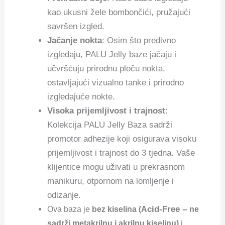
kao ukusni žele bombončići, pružajući
savršen izgled.
Jačanje nokta
: Osim što predivno
izgledaju, PALU Jelly baze jačaju i
učvršćuju prirodnu ploču nokta,
ostavljajući vizualno tanke i prirodno
izgledajuće nokte.
Visoka prijemljivost i trajnost
:
Kolekcija PALU Jelly Baza sadrži
promotor adhezije koji osigurava visoku
prijemljivost i trajnost do 3 tjedna. Vaše
klijentice mogu uživati u prekrasnom
manikuru, otpornom na lomljenje i
odizanje.
cid-Free –
Ova baza je
bez kiselina (A
ne
sadrži metakrilnu i akrilnu kiselinu)
i