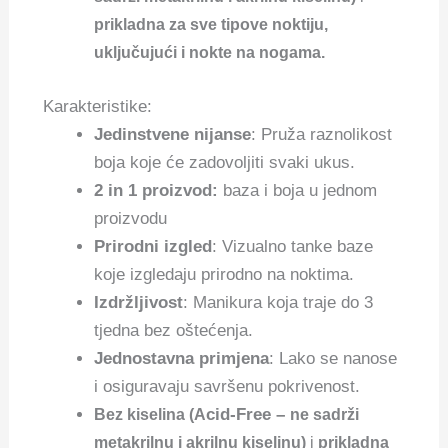
prikladna za sve tipove noktiju,
uključujući i nokte na nogama.
Karakteristike:
Jedinstvene nijanse
: Pruža raznolikost
boja koje će zadovoljiti svaki ukus.
2 in 1 proizvod:
baza i boja u jednom
proizvodu
Prirodni izgled
: Vizualno tanke baze
koje izgledaju prirodno na noktima.
Izdržljivost
: Manikura koja traje do 3
tjedna bez oštećenja.
Jednostavna primjena
: Lako se nanose
i osiguravaju savršenu pokrivenost.
cid-Free –
Bez kiselina (A
ne sadrži
metakrilnu i akrilnu kiselinu)
i
prikladna