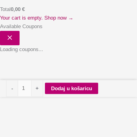
Total
0,00
€
Your cart is empty. Shop now →
Available Coupons
Loading coupons...
PALU
-
+
Dodaj u košaricu
Jelly
Baza
Burgundy
-
Limited
količina