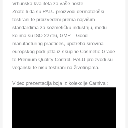
Vrhunska kvaliteta za vaše nokte
Znate li da su PALU proizvodi dermatološki
testirani te proizvedeni prema najvišim
standardima za kozmetičku industriju, među
kojima su ISO 22716, GMP – Good
manufacturing practices, upotreba sirovina
europskog podrijetla iz skupine Cosmetic Grade
te Premium Quality Control. PALU proizvodi su
veganski te nisu testirani na životinjama.
Video prezentacija boja iz kolekcije Carnival: