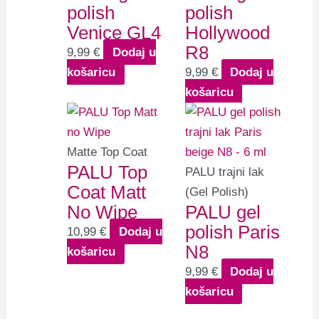
polish
polish
Venice GL4
Hollywood
R8
9,99
€
Dodaj u
košaricu
9,99
€
Dodaj u
košaricu
Matte Top Coat
PALU Top
PALU trajni lak
Coat Matt
(Gel Polish)
No Wipe
PALU gel
polish Paris
10,99
€
Dodaj u
N8
košaricu
9,99
€
Dodaj u
košaricu