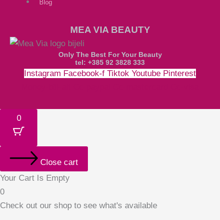
Blog
MEA VIA BEAUTY
Only The Best For Your Beauty
tel: +385 92 3828 333
Instagram
Facebook-f
Tiktok
Youtube
Pinterest
Money-bill-alt
Cc-paypal
Cc-mastercard
Cc-visa
0
Close cart
Your Cart Is Empty
0
Check out our shop to see what's available