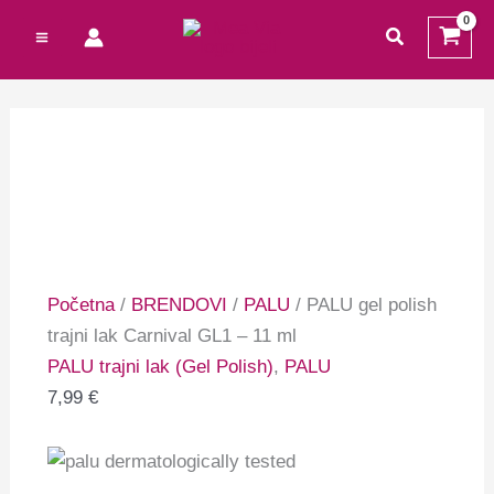
Preskoči
Cart
traži
na
Total:
sadržaj
Početna
/
BRENDOVI
/
PALU
/ PALU gel polish
trajni lak Carnival GL1 – 11 ml
PALU trajni lak (Gel Polish)
,
PALU
7,99
€