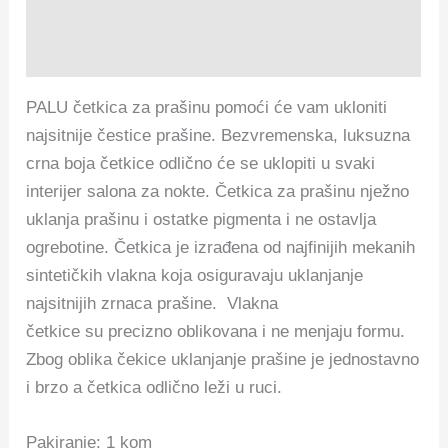
Opis
Recenzije (0)
PALU četkica za prašinu pomoći će vam ukloniti
najsitnije čestice prašine. Bezvremenska, luksuzna
crna boja četkice odlično će se uklopiti u svaki
interijer salona za nokte. Četkica za prašinu nježno
uklanja prašinu i ostatke pigmenta i ne ostavlja
ogrebotine. Četkica je izrađena od najfinijih mekanih
sintetičkih vlakna koja osiguravaju uklanjanje
najsitnijih zrnaca prašine. Vlakna
četkice
su precizno oblikovana i ne menjaju formu.
Zbog oblika čekice uklanjanje prašine je jednostavno
i brzo a četkica odlično leži u ruci.
Pakiranje: 1 kom