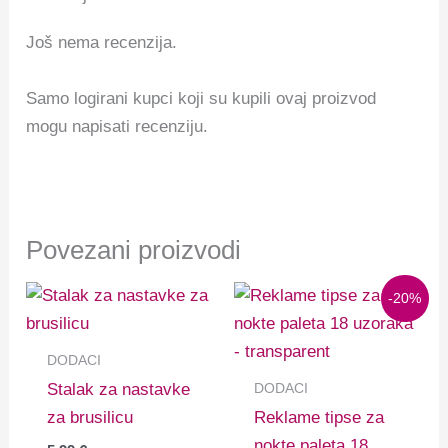
Još nema recenzija.
Samo logirani kupci koji su kupili ovaj proizvod
mogu napisati recenziju.
Povezani proizvodi
Izvorna
Trenutna
-20%
cijena
cijena
bila
je:
je:
0,84 €.
DODACI
1,05 €.
DODACI
Stalak za nastavke
za brusilicu
Reklame tipse za
nokte paleta 18