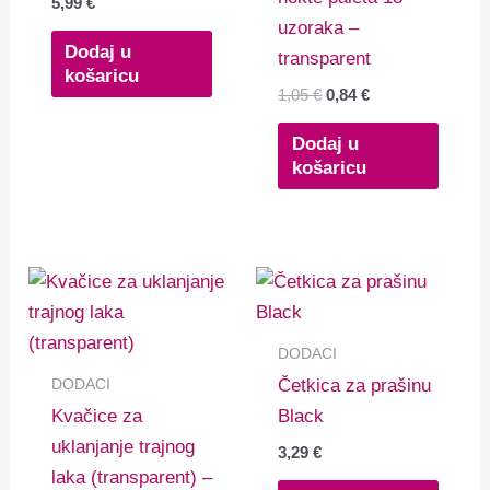
5,99
€
uzoraka –
Dodaj u
transparent
košaricu
1,05
€
0,84
€
Dodaj u
košaricu
DODACI
DODACI
Četkica za prašinu
Kvačice za
Black
uklanjanje trajnog
3,29
€
laka (transparent) –