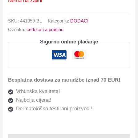
Nema na zalihi
SKU:
441359-BL
Kategorija:
DODACI
Oznaka:
čerkica za prašinu
Sigurno online plaćanje
Besplatna dostava za narudžbe iznad 70 EUR!
Vrhunska kvaliteta!
Najbolja cijena!
Dermatološko testirani proizvodi!