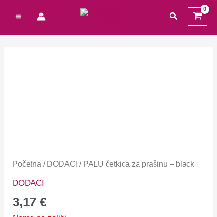
Preskoči
traži
na
sadržaj
Početna
/
DODACI
/ PALU četkica za prašinu – black
DODACI
3,17
€