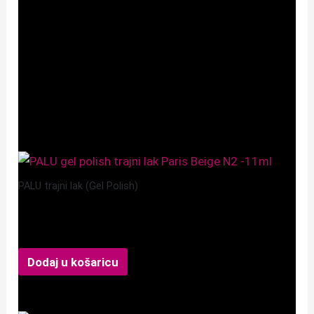
Diacrylate, Polyester Acylate, Mica, Hydroquinone, p-
Hydroxyanisole, +/- CI 77891, CI 74260, CI 74160,
CI 60725, CI 77491, CI 77492, CI 77499, CI 45410,
CI 19140, CI 77742, CI 77007
Povezani proizvodi
PALU trajni lak (Gel Polish)
PALU gel polish Paris N2
9,99
€
Dodaj u košaricu