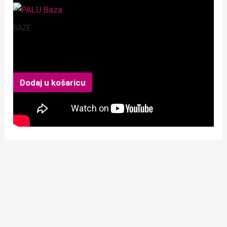
BAZE
PALU Baza
10,99
€
Dodaj u košaricu