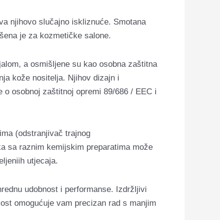
va njihovo slučajno iskliznuće.
Smotana
šena je za kozmetičke salone.
ijalom, a osmišljene su kao osobna zaštitna
a kože nositelja. Njihov dizajn i
 o osobnoj zaštitnoj opremi 89/686 / EEC i
ima (odstranjivač trajnog
 laka sa raznim kemijskim preparatima može
ljeniih utjecaja.
rednu udobnost i performanse. Izdržljivi
ljivost omogućuje vam precizan rad s manjim