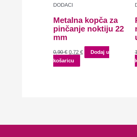
je:
0,72 €.
DODACI
0,90 €.
Metalna kopča za
pinčanje noktiju 22
mm
0,90
€
0,72
€
Dodaj u
košaricu