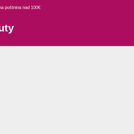
 poštnina nad 100€
uty