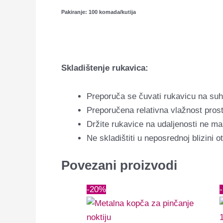
Pakiranje: 100 komada/kutija
Skladištenje rukavica:
Preporuča se čuvati rukavicu na suhom
Preporučena relativna vlažnost prost
Držite rukavice na udaljenosti ne man
Ne skladištiti u neposrednoj blizini ot
Povezani proizvodi
Izvorna
Trenutna
-20%
cijena
cijena
bila
je: