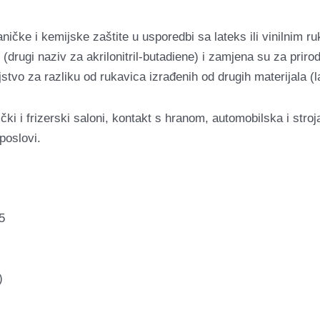
haničke i kemijske zaštite u usporedbi sa lateks ili vinilnim 
 (drugi naziv za akrilonitril-butadiene) i zamjena su za prir
stvo za razliku od rukavica izrađenih od drugih materijala (la
ki i frizerski saloni, kontakt s hranom, automobilska i stroja
poslovi.
5
)