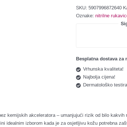
SKU:
5907996872640
K
Oznake:
nitrilne rukavic
Si
Besplatna dostava za 
Vrhunska kvaliteta!
Najbolja cijena!
Dermatološko testira
 bez kemijskih akceleratora – umanjujući rizik od bilo kakvi
h čini idealnim izborom kada je za osjetljivu kožu potrebna zašt