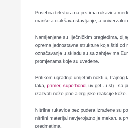
Posebna tekstura na prstima rukavica mediC
manšeta olakšava stavljanje, a univerzalni ob
Namijenjene su liječničkim pregledima, dija
oprema jednostavne strukture koja štiti od 
označavanje u skladu su sa zahtjevima Euro
promjenama koje su uvedene.
Prilikom ugradnje umjetnih noktiju, trajnog 
laka,
primer
,
superbond
, uv gel…i sl) i sa
izazvati neželjene alergijske reakcije kože. 
Nitrilne rukavice bez pudera izrađene su po
nitrilni materijal nevjerojatno je mekan, a
predmetima.