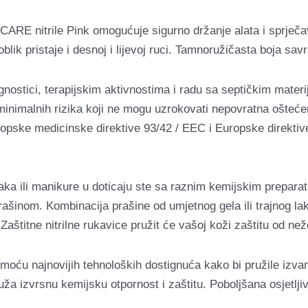
ARE nitrile Pink omogućuje sigurno držanje alata i sprječa
lik pristaje i desnoj i lijevoj ruci.
Tamnoružičasta boja savr
gnostici, terapijskim aktivnostima i radu sa septičkim mater
minimalnih rizika koji ne mogu uzrokovati nepovratna oštećenj
pske medicinske direktive 93/42 / EEC i Europske direktive
laka ili manikure u doticaju ste sa raznim kemijskim preparat
 prašinom. Kombinacija prašine od umjetnog gela ili trajnog
Zaštitne nitrilne rukavice pružit će vašoj koži zaštitu od neže
moću najnovijih tehnoloških dostignuća kako bi pružile izvan
 pruža izvrsnu kemijsku otpornost i zaštitu. Poboljšana osjet