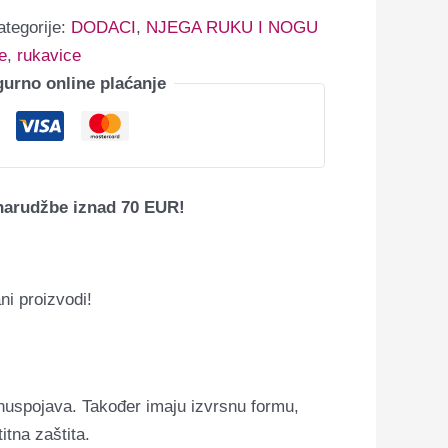
ategorije:
DODACI
,
NJEGA RUKU I NOGU
e
,
rukavice
gurno online plaćanje
narudžbe iznad 70 EUR!
ni proizvodi!
h nuspojava. Također imaju izvrsnu formu,
itna zaštita.