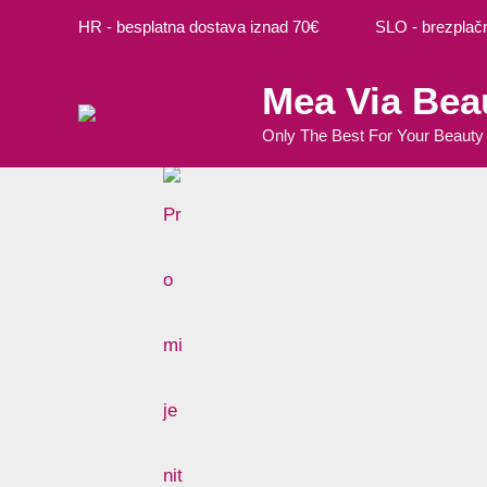
Preskoči
HR - besplatna dostava iznad 70€ SLO - brezplačna
na
sadržaj
Mea Via Bea
Only The Best For Your Beauty