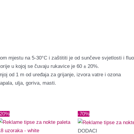
 mjestu na 5-30°C i zaštititi je od sunčeve svjetlosti i flu
orije u kojoj se čuvaju rukavice je 60 ± 20%.
joj od 1 m od uređaja za grijanje, izvora vatre i ozona
apala, ulja, goriva, masti.
Izvorna
Trenutna
Izvorna
Trenutna
-20%
-70%
cijena
cijena
cijena
cijena
bila
je:
bila
je:
DODACI