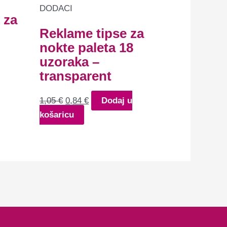
je:
0,84 €.
DODACI
 za
1,05 €.
Reklame tipse za
nokte paleta 18
uzoraka –
transparent
1,05
€
0,84
€
Dodaj u
košaricu