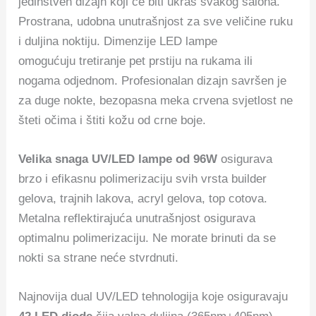
jedinstven dizajn koji će biti ukras svakog salona.
Prostrana, udobna unutrašnjost za sve veličine ruku
i duljina noktiju. Dimenzije LED lampe
omogućuju tretiranje pet prstiju na rukama ili
nogama odjednom. Profesionalan dizajn savršen je
za duge nokte, bezopasna meka crvena svjetlost ne
šteti očima i štiti kožu od crne boje.
Velika snaga UV/LED lampe od 96W
osigurava
brzo i efikasnu polimerizaciju svih vrsta builder
gelova, trajnih lakova, acryl gelova, top cotova.
Metalna reflektirajuća unutrašnjost osigurava
optimalnu polimerizaciju. Ne morate brinuti da se
nokti sa strane neće stvrdnuti.
Najnovija dual UV/LED tehnologija koje osiguravaju