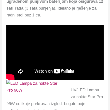
ugrađenom punjivom baterijom koja osigurava 12
sati rada
(3 sata punjenja), idelano je rješenje za
radni stol bez žica.
UV/LED Lampa
za nokte Star Pro
96W odlikuje prekrasan izgled, bogate boje i