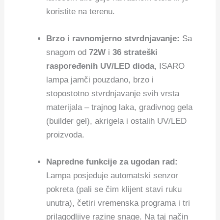
koristite na terenu.
Brzo i ravnomjerno stvrdnjavanje:
Sa
snagom od
72W
i
36 strateški
raspoređenih UV/LED dioda
, ISARO
lampa jamči pouzdano, brzo i
stopostotno stvrdnjavanje svih vrsta
materijala – trajnog laka, gradivnog gela
(builder gel), akrigela i ostalih UV/LED
proizvoda.
Napredne funkcije za ugodan rad:
Lampa posjeduje automatski senzor
pokreta (pali se čim klijent stavi ruku
unutra), četiri vremenska programa i tri
prilagodljive razine snage. Na taj način