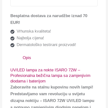
Besplatna dostava za narudžbe iznad 70
EUR!
Vrhunska kvaliteta!
Najbolja cijena!
Dermatološko testirani proizvodi!
Opis
UV/LED lampa za nokte ISARO 72W –
Profesionalna bežična lampa sa zamjenjivim
diodama i baterijom
Zaboravite na stalnu kupovinu novih lampi!
Predstavljamo vam revoluciju u svijetu
dizajna noktiju – ISARO 72W UV/LED lampu
s potpuno zamjenjivim diodnim panelom i