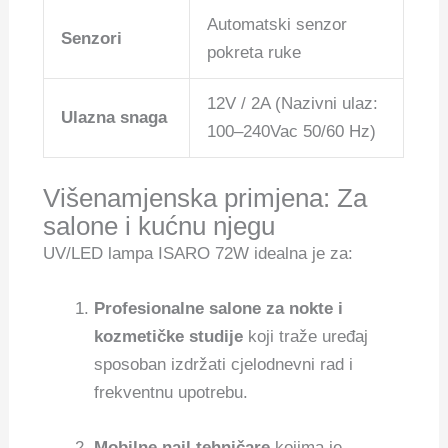
Automatski senzor
Senzori
pokreta ruke
12V / 2A (Nazivni ulaz:
Ulazna snaga
100–240Vac 50/60 Hz)
Višenamjenska primjena: Za
salone i kućnu njegu
UV/LED lampa ISARO 72W idealna je za:
Profesionalne salone za nokte i
kozmetičke studije
koji traže uređaj
sposoban izdržati cjelodnevni rad i
frekventnu upotrebu.
Mobilne nail tehničare
kojima je