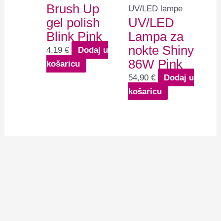
Brush Up
UV/LED lampe
gel polish
UV/LED
Blink Pink
Lampa za
nokte Shiny
4,19
€
Dodaj u
86W Pink
košaricu
54,90
€
Dodaj u
košaricu