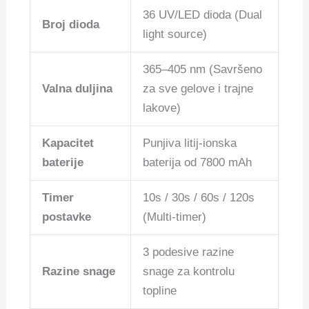
36 UV/LED dioda (Dual
Broj dioda
light source)
365–405 nm (Savršeno
Valna duljina
za sve gelove i trajne
lakove)
Kapacitet
Punjiva litij-ionska
baterije
baterija od 7800 mAh
Timer
10s / 30s / 60s / 120s
postavke
(Multi-timer)
3 podesive razine
Razine snage
snage za kontrolu
topline