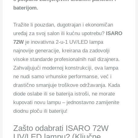
baterijom.
Tražite li pouzdan, dugotrajan i ekonomičan
uređaj za svoj salon ili kućnu upotrebu?
ISARO
72W
je inovativna 2-u-1 UV/LED lampa
najnovije generacije, kreirana da zadovolji
visoke standarde profesionalnih nail dizajnera.
Zahvaljujući modernoj konstrukciji, ova lampa
ne nudi samo vrhunske performanse, već i
drastično smanjuje troškove održavanja. Kada
diode oslabe ili se baterija istroši, ne morate
kupovati novu lampu – jednostavno zamijenite
diodnu ploču ili bateriju!
Zašto odabrati ISARO 72W
UV/LED lampu? (Ključne