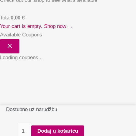
Check out our shop to see what's available
Total
0,00
€
Your cart is empty. Shop now →
Available Coupons
Loading coupons...
UV/LED
Dostupno uz narudžbu
bežićna
lampa
Dodaj u košaricu
za