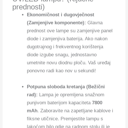
prednosti)
Ekonomičnost i dugovječnost
(Zamjenjive komponente):
Glavna
prednost ove lampe su zamjenjive panel
diode i zamjenjiva baterija. Ako nakon
dugotrajnog i frekventnog korištenja
diode izgube snagu, jednostavno
umetnite novu diodnu ploču. Vaš uređaj
ponovno radi kao nov u sekundi!
Potpuna sloboda kretanja (Bežični
rad):
Lampa je opremljena snažnom
punjivom baterijom kapaciteta
7800
mAh
. Zaboravite na zapetljane kablove i
fiksne utičnice. Premjestite lampu s
lakoćom bilo gdje na radnom stolu ili je