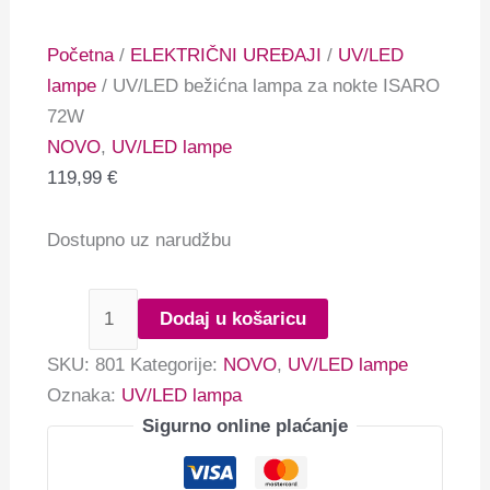
Početna
/
ELEKTRIČNI UREĐAJI
/
UV/LED
lampe
/ UV/LED bežićna lampa za nokte ISARO
72W
NOVO
,
UV/LED lampe
119,99
€
Dostupno uz narudžbu
Dodaj u košaricu
SKU:
801
Kategorije:
NOVO
,
UV/LED lampe
Oznaka:
UV/LED lampa
Sigurno online plaćanje