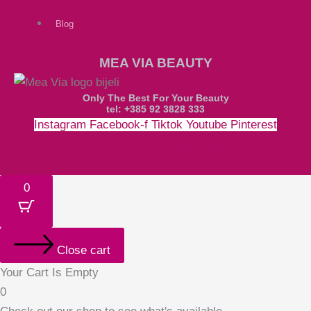
Blog
MEA VIA BEAUTY
Only The Best For Your Beauty
tel: +385 92 3828 333
Instagram
Facebook-f
Tiktok
Youtube
Pinterest
Money-bill-alt
Cc-paypal
Cc-mastercard
Cc-visa
0
Close cart
Your Cart Is Empty
0