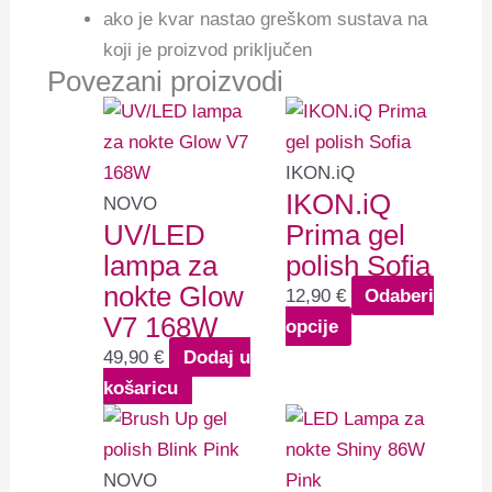
ako je kvar nastao greškom sustava na
koji je proizvod priključen
Povezani proizvodi
Ovaj
proizvod
ima
IKON.iQ
IKON.iQ
više
NOVO
UV/LED
Prima gel
varijanti.
lampa za
polish Sofia
Opcije
nokte Glow
se
12,90
€
Odaberi
V7 168W
mogu
opcije
odabrati
49,90
€
Dodaj u
na
košaricu
stranici
proizvoda
NOVO