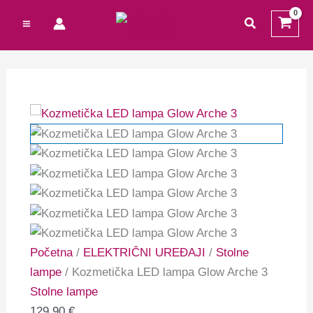
Preskoči
Cart
Kozmetička
traži
na
Total:
LED
sadržaj
lampa
Glow
Arche
3
količina
Početna
/
ELEKTRIČNI UREĐAJI
/
Stolne
lampe
/ Kozmetička LED lampa Glow Arche 3
Stolne lampe
129,90
€