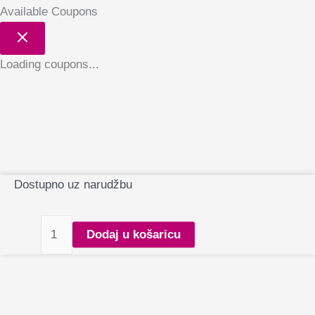
Available Coupons
Loading coupons...
Kozmetička
Dostupno uz narudžbu
LED
lampa
Dodaj u košaricu
Glow
Arche
3
količina