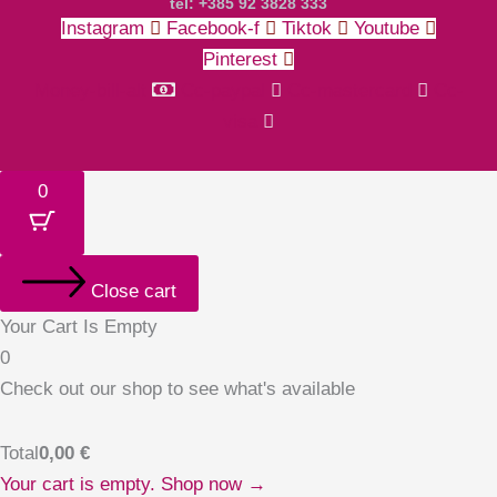
tel: +385 92 3828 333
Instagram
Facebook-f
Tiktok
Youtube
Pinterest
Money-bill-alt
Cc-paypal
Cc-mastercard
Cc-
visa
0
Close cart
Your Cart Is Empty
0
Check out our shop to see what's available
Total
0,00
€
Your cart is empty. Shop now →