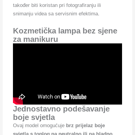
također biti koristan pri fotografiranju ili
snimanju videa sa servisnim efektima.
Kozmetička lampa bez sjene
za manikuru
Jednostavno podešavanje
boje svjetla
Ovaj model omogućuje
brz prijelaz boje
svjetla s toplog na neutralno ili na hladno
.