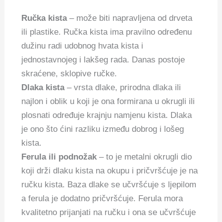
Ručka kista
– može biti napravljena od drveta
ili plastike. Ručka kista ima pravilno određenu
dužinu radi udobnog hvata kista i
jednostavnojeg i lakšeg rada. Danas postoje
skraćene, sklopive ručke.
Dlaka kista
– vrsta dlake, prirodna dlaka ili
najlon i oblik u koji je ona formirana u okrugli ili
plosnati određuje krajnju namjenu kista. Dlaka
je ono što ćini razliku između dobrog i lošeg
kista.
Ferula ili podnožak
– to je metalni okrugli dio
koji drži dlaku kista na okupu i pričvršćuje je na
ručku kista. Baza dlake se učvršćuje s ljepilom
a ferula je dodatno pričvršćuje. Ferula mora
kvalitetno prijanjati na ručku i ona se učvršćuje