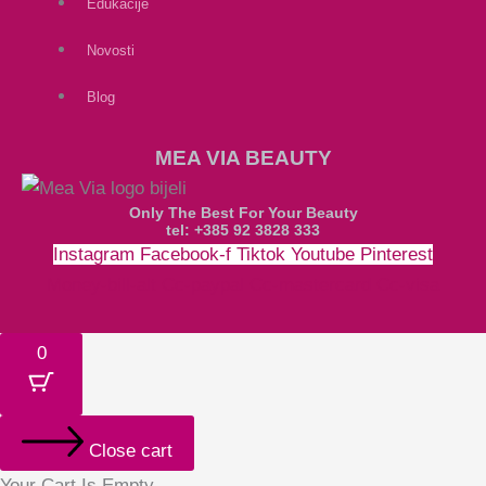
Edukacije
Novosti
Blog
MEA VIA BEAUTY
Only The Best For Your Beauty
tel: +385 92 3828 333
Instagram
Facebook-f
Tiktok
Youtube
Pinterest
Money-bill-alt
Cc-paypal
Cc-mastercard
Cc-visa
0
Close cart
Your Cart Is Empty