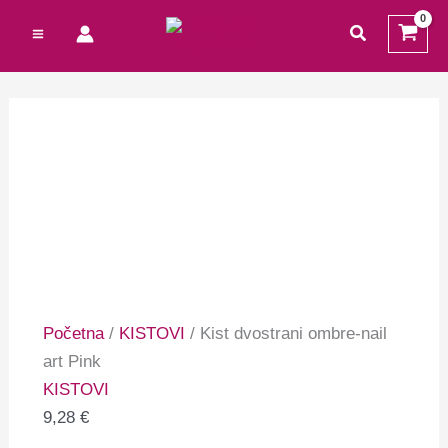
Preskoči
Cart
traži
na
Total:
sadržaj
Početna
/
KISTOVI
/ Kist dvostrani ombre-nail
art Pink
KISTOVI
9,28
€