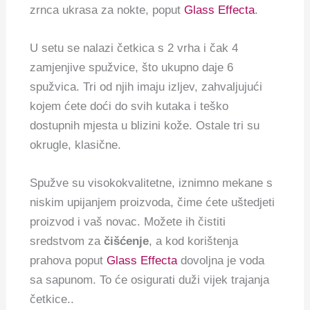
zrnca ukrasa za nokte, poput
Glass Effecta
.
U setu se nalazi četkica s 2 vrha i čak 4
zamjenjive spužvice, što ukupno daje 6
spužvica. Tri od njih imaju izljev, zahvaljujući
kojem ćete doći do svih kutaka i teško
dostupnih mjesta u blizini kože. Ostale tri su
okrugle, klasične.
Spužve su visokokvalitetne, iznimno mekane s
niskim upijanjem proizvoda, čime ćete uštedjeti
proizvod i vaš novac. Možete ih čistiti
sredstvom za
čišćenje
, a kod korištenja
prahova poput
Glass Effecta
dovoljna je voda
sa sapunom. To će osigurati duži vijek trajanja
četkice..