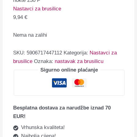
nokte 230 F
Nastavci za brusilice
9,94
€
Nema na zalihi
SKU:
5906717447112
Kategorija:
Nastavci za
brusilice
Oznaka:
nastavak za brusilicu
Sigurno online plaćanje
Besplatna dostava za narudžbe iznad 70
EUR!
Vrhunska kvaliteta!
Najbolja cijena!