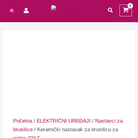
Preskoči
Cart
traži
na
Total:
sadržaj
Početna
/
ELEKTRIČNI UREĐAJI
/
Nastavci za
brusilice
/ Keramički nastavak za brusilicu za