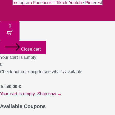
Instagram
Facebook-f
Tiktok
Youtube
Pinterest
Money-bill-alt
Cc-paypal
Cc-mastercard
Cc-visa
0
Close cart
Your Cart Is Empty
0
Check out our shop to see what's available
Total
0,00
€
Your cart is empty. Shop now →
Available Coupons