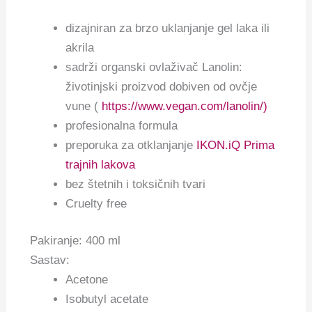
dizajniran za brzo uklanjanje gel laka ili
akrila
sadrži organski ovlaživač Lanolin:
životinjski proizvod dobiven od ovčje
vune (
https://www.vegan.com/lanolin/)
profesionalna formula
preporuka za otklanjanje
IKON.iQ Prima
trajnih lakova
bez štetnih i toksičnih tvari
Cruelty free
Pakiranje: 400 ml
Sastav:
Acetone
Isobutyl acetate