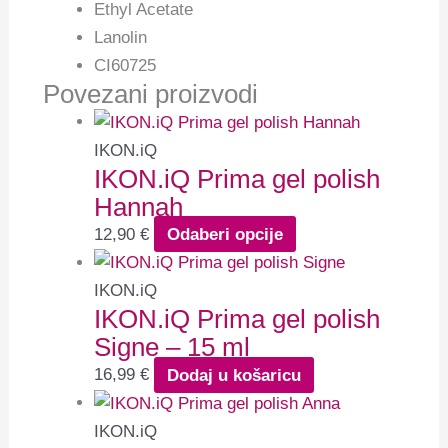
Ethyl Acetate
Lanolin
CI60725
Povezani proizvodi
IKON.iQ
IKON.iQ Prima gel polish
Hannah
12,90
€
Odaberi opcije
IKON.iQ
IKON.iQ Prima gel polish
Signe – 15 ml
16,99
€
Dodaj u košaricu
IKON.iQ