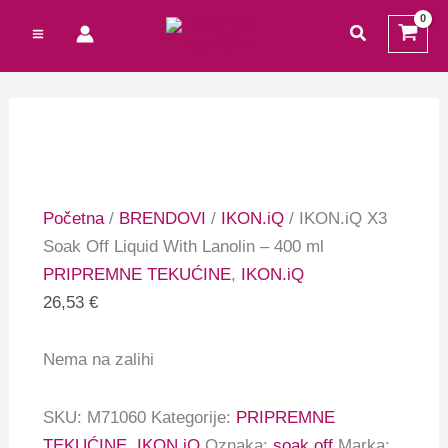
Preskoči
Cart
Ovaj
traži
na
Total:
proizvod
sadržaj
ima
više
varijanti.
Opcije
se
mogu
Početna
/
BRENDOVI
/
IKON.iQ
/ IKON.iQ X3
odabrati
Soak Off Liquid With Lanolin – 400 ml
na
PRIPREMNE TEKUĆINE
,
IKON.iQ
stranici
26,53
€
proizvoda
Nema na zalihi
SKU:
M71060
Kategorije:
PRIPREMNE
TEKUĆINE
,
IKON.iQ
Oznaka:
soak off
Marka: