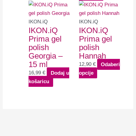
na
Ovaj
stranici
proizvod
proizvoda
ima
IKON.iQ
IKON.iQ
IKON.iQ
IKON.iQ
više
Prima gel
Prima gel
varijanti.
polish
polish
Opcije
Georgia –
Hannah
se
15 ml
mogu
12,90
€
Odaberi
odabrati
16,99
€
Dodaj u
opcije
na
košaricu
stranici
proizvoda