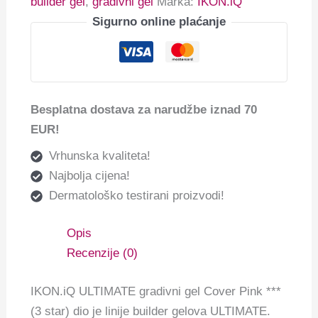
builder gel
,
gradivni gel
Marka:
IKON.iQ
Sigurno online plaćanje
Besplatna dostava za narudžbe iznad 70
EUR!
Vrhunska kvaliteta!
Najbolja cijena!
Dermatološko testirani proizvodi!
Opis
Recenzije (0)
IKON.iQ ULTIMATE gradivni gel Cover Pink ***
(3 star) dio je linije builder gelova ULTIMATE.