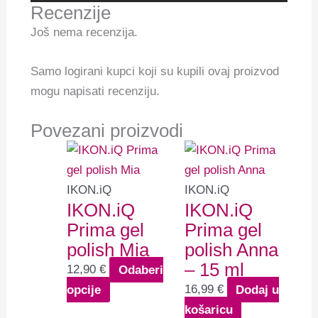
Recenzije
Još nema recenzija.
Samo logirani kupci koji su kupili ovaj proizvod
mogu napisati recenziju.
Povezani proizvodi
Ovaj
proizvod
ima
IKON.iQ
IKON.iQ
IKON.iQ
IKON.iQ
više
Prima gel
Prima gel
varijanti.
polish Mia
polish Anna
Opcije
– 15 ml
se
12,90
€
Odaberi
mogu
opcije
16,99
€
Dodaj u
odabrati
košaricu