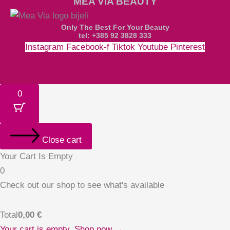
MEA VIA BEAUTY
Only The Best For Your Beauty
tel: +385 92 3828 333
Instagram
Facebook-f
Tiktok
Youtube
Pinterest
Money-bill-alt
Cc-paypal
Cc-mastercard
Cc-visa
0
Close cart
Your Cart Is Empty
0
Check out our shop to see what's available
Total
0,00
€
Your cart is empty. Shop now →