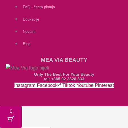
FAQ - česta pitanja
Edukacije
Novosti
Blog
MEA VIA BEAUTY
Only The Best For Your Beauty
tel: +385 92 3828 333
Instagram
Facebook-f
Tiktok
Youtube
Pinterest
Money-bill-alt
Cc-paypal
Cc-mastercard
Cc-visa
0