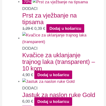
-70%
DODACI
Prst za vježbanje na
tipsama
1,29
€
0,39
€
Dodaj u košaricu
DODACI
Kvačice za uklanjanje
trajnog laka (transparent) –
10 kom
4,90
€
Dodaj u košaricu
DODACI
Jastuk za naslon ruke Gold
6,00
€
Dodaj u košaricu