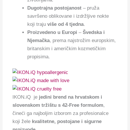
Dugotrajna postojanost
– pruža
savršeno oblikovane i izdržljive nokte
koji traju
više od 4 tjedna
.
Proizvedeno u Europi
–
Švedska i
Njemačka
, prema najstrožim europskim,
britanskim i američkim kozmetičkim
propisima.
IKON.iQ je
jedini brend na hrvatskom i
slovenskom tržištu s 42-Free formulom
,
čineći ga najboljim izborom za profesionalce
koji žele
kvalitetne, postojane i sigurne
proizvode
.