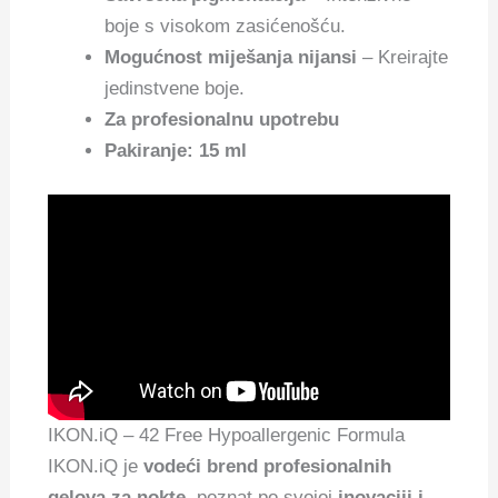
boje s visokom zasićenošću.
Mogućnost miješanja nijansi
– Kreirajte
jedinstvene boje.
Za profesionalnu upotrebu
Pakiranje: 15 ml
IKON.iQ – 42 Free Hypoallergenic Formula
IKON.iQ je
vodeći brend profesionalnih
gelova za nokte
, poznat po svojoj
inovaciji i