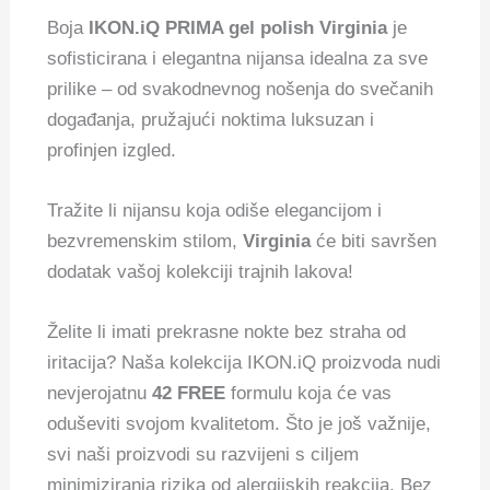
Boja
IKON.iQ PRIMA gel polish Virginia
je
sofisticirana i elegantna nijansa idealna za sve
prilike – od svakodnevnog nošenja do svečanih
događanja, pružajući noktima luksuzan i
profinjen izgled.
Tražite li nijansu koja odiše elegancijom i
bezvremenskim stilom,
Virginia
će biti savršen
dodatak vašoj kolekciji trajnih lakova!
Želite li imati prekrasne nokte bez straha od
iritacija? Naša kolekcija IKON.iQ proizvoda nudi
nevjerojatnu
42 FREE
formulu koja će vas
oduševiti svojom kvalitetom. Što je još važnije,
svi naši proizvodi su razvijeni s ciljem
minimiziranja rizika od alergijskih reakcija. Bez