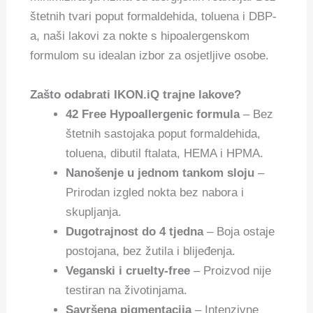
štetnih tvari poput formaldehida, toluena i DBP-
a, naši lakovi za nokte s hipoalergenskom
formulom su idealan izbor za osjetljive osobe.
Zašto odabrati IKON.iQ trajne lakove?
42 Free Hypoallergenic formula
– Bez
štetnih sastojaka poput formaldehida,
toluena, dibutil ftalata, HEMA i HPMA.
Nanošenje u jednom tankom sloju
–
Prirodan izgled nokta bez nabora i
skupljanja.
Dugotrajnost do 4 tjedna
– Boja ostaje
postojana, bez žutila i blijeđenja.
Veganski i cruelty-free
– Proizvod nije
testiran na životinjama.
Savršena pigmentacija
– Intenzivne