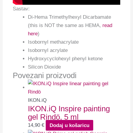
Sastav:
Di-Hema Trimethylhexyl Dicarbamate
(this is NOT the same as HEMA,
read
here
)
Isobornyl methacrylate
Isobornyl acrylate
Hydroxycyclohexyl phenyl ketone
Silicon Dioxide
Povezani proizvodi
IKON.iQ
IKON.iQ Inspire painting
gel Rindö, 5 ml
14,90
€
Dodaj u košaricu