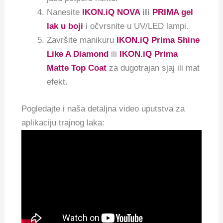
Nanesite
IKON.iQ NOVA
ili
PRIMA gel
lak u boji
i očvrsnite u UV/LED lampi.
Završite manikuru
IKON.iQ Prima Shine
Like A Diamond
ili
IKON.iQ Prima
Matte Top Coat
za dugotrajan sjaj ili mat
efekt.
Pogledajte i naša detaljna video uputstva za
aplikaciju trajnog laka: