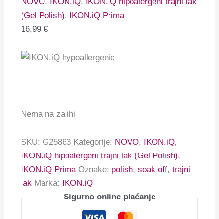
NOVO
,
IKON.iQ
,
IKON.iQ hipoalergeni trajni lak
(Gel Polish)
,
IKON.iQ Prima
16,99
€
Nema na zalihi
SKU:
G25863
Kategorije:
NOVO
,
IKON.iQ
,
IKON.iQ hipoalergeni trajni lak (Gel Polish)
,
IKON.iQ Prima
Oznake:
polish
,
soak off
,
trajni
lak
Marka:
IKON.iQ
Sigurno online plaćanje