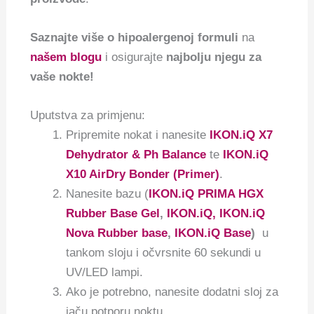
Saznajte više o hipoalergenoj formuli
na
našem blogu
i osigurajte
najbolju njegu za
vaše nokte!
Uputstva za primjenu:
Pripremite nokat i nanesite
IKON.iQ X7
Dehydrator & Ph Balance
te
IKON.iQ
X10 AirDry Bonder (Primer)
.
Nanesite bazu (
IKON.iQ PRIMA HGX
Rubber Base Gel
,
IKON.iQ, IKON.iQ
Nova Rubber base
,
IKON.iQ Base
)
u
tankom sloju i očvrsnite 60 sekundi u
UV/LED lampi.
Ako je potrebno, nanesite dodatni sloj za
jaču potporu noktu.