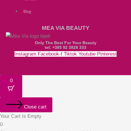
Blog
MEA VIA BEAUTY
Only The Best For Your Beauty
tel: +385 92 3828 333
Instagram
Facebook-f
Tiktok
Youtube
Pinterest
Money-bill-alt
Cc-paypal
Cc-mastercard
Cc-visa
0
Close cart
Your Cart Is Empty
0