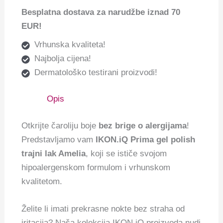
Besplatna dostava za narudžbe iznad 70
EUR!
Vrhunska kvaliteta!
Najbolja cijena!
Dermatološko testirani proizvodi!
Opis
Otkrijte čaroliju boje
bez brige o alergijama
!
Predstavljamo vam
IKON.iQ Prima gel polish
trajni lak Amelia
, koji se ističe svojom
hipoalergenskom formulom i vrhunskom
kvalitetom.
Želite li imati prekrasne nokte bez straha od
iritacija? Naša kolekcija IKON.iQ proizvoda nudi