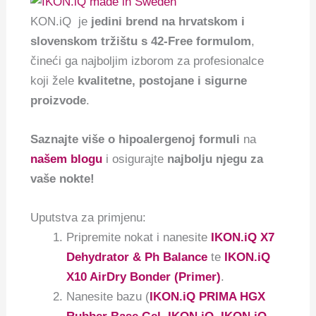
KON.iQ je
jedini brend na hrvatskom i
slovenskom tržištu s 42-Free formulom
,
čineći ga najboljim izborom za profesionalce
koji žele
kvalitetne, postojane i sigurne
proizvode
.
Saznajte više o hipoalergenoj formuli
na
našem blogu
i osigurajte
najbolju njegu za
vaše nokte!
Uputstva za primjenu:
Pripremite nokat i nanesite
IKON.iQ X7
Dehydrator & Ph Balance
te
IKON.iQ
X10 AirDry Bonder (Primer)
.
Nanesite bazu (
IKON.iQ PRIMA HGX