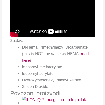
Sastav:
Di-Hema Trimethylhexyl Dicarbamate
(this is NOT the same as HEMA,
read
here
)
Isobornyl methacrylate
Isobornyl acrylate
Hydroxycyclohexyl phenyl ketone
Silicon Dioxide
Povezani proizvodi