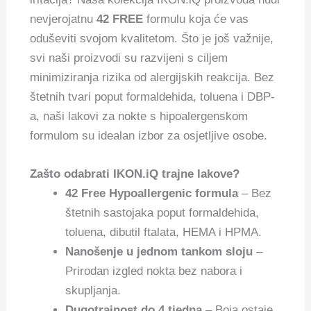
nevjerojatnu
42 FREE
formulu koja će vas
oduševiti svojom kvalitetom. Što je još važnije,
svi naši proizvodi su razvijeni s ciljem
minimiziranja rizika od alergijskih reakcija. Bez
štetnih tvari poput formaldehida, toluena i DBP-
a, naši lakovi za nokte s hipoalergenskom
formulom su idealan izbor za osjetljive osobe.
Zašto odabrati IKON.iQ trajne lakove?
42 Free Hypoallergenic formula
– Bez
štetnih sastojaka poput formaldehida,
toluena, dibutil ftalata, HEMA i HPMA.
Nanošenje u jednom tankom sloju
–
Prirodan izgled nokta bez nabora i
skupljanja.
Dugotrajnost do 4 tjedna
– Boja ostaje