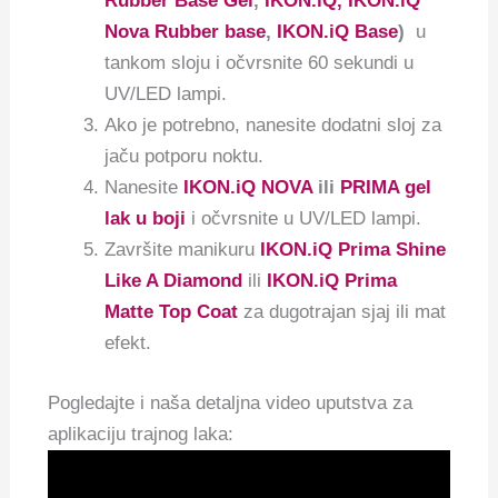
Rubber Base Gel
,
IKON.iQ, IKON.iQ
Nova Rubber base
,
IKON.iQ Base
)
u
tankom sloju i očvrsnite 60 sekundi u
UV/LED lampi.
Ako je potrebno, nanesite dodatni sloj za
jaču potporu noktu.
Nanesite
IKON.iQ NOVA
ili
PRIMA gel
lak u boji
i očvrsnite u UV/LED lampi.
Završite manikuru
IKON.iQ Prima Shine
Like A Diamond
ili
IKON.iQ Prima
Matte Top Coat
za dugotrajan sjaj ili mat
efekt.
Pogledajte i naša detaljna video uputstva za
aplikaciju trajnog laka: