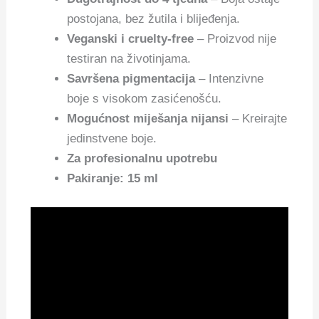
postojana, bez žutila i blijeđenja.
Veganski i cruelty-free
– Proizvod nije
testiran na životinjama.
Savršena pigmentacija
– Intenzivne
boje s visokom zasićenošću.
Mogućnost miješanja nijansi
– Kreirajte
jedinstvene boje.
Za profesionalnu upotrebu
Pakiranje: 15 ml