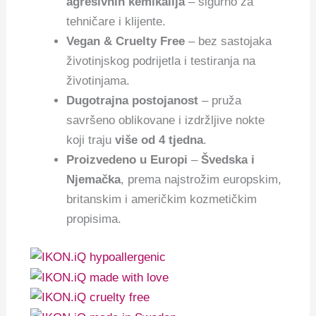
agresivnih kemikalija
– sigurno za
tehničare i klijente.
Vegan & Cruelty Free
– bez sastojaka
životinjskog podrijetla i testiranja na
životinjama.
Dugotrajna postojanost
– pruža
savršeno oblikovane i izdržljive nokte
koji traju
više od 4 tjedna
.
Proizvedeno u Europi
–
Švedska i
Njemačka
, prema najstrožim europskim,
britanskim i američkim kozmetičkim
propisima.