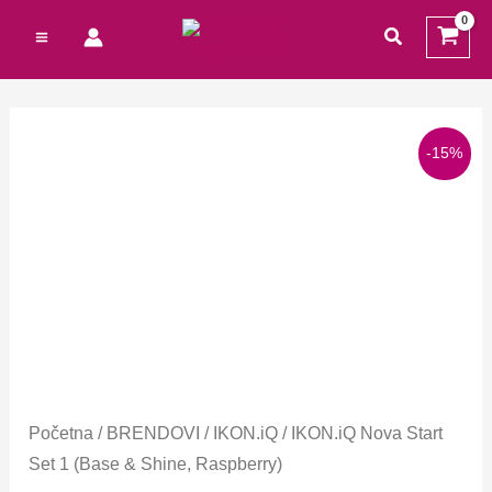
Preskoči
Cart
traži
na
Total:
sadržaj
Izvorna
Trenutna
-15%
cijena
cijena
bila
je:
je:
7,79 €.
9,16 €.
Početna
/
BRENDOVI
/
IKON.iQ
/ IKON.iQ Nova Start
Set 1 (Base & Shine, Raspberry)