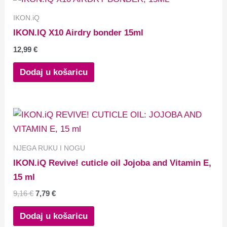
IKON.iQ
IKON.IQ X10 Airdry bonder 15ml
12,99
€
Dodaj u košaricu
NJEGA RUKU I NOGU
IKON.iQ Revive! cuticle oil Jojoba and Vitamin E,
15 ml
9,16
€
7,79
€
Dodaj u košaricu