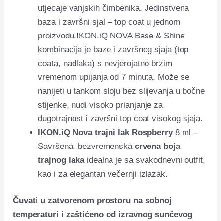
utjecaje vanjskih čimbenika.
Jedinstvena
baza i završni sjal – top coat u jednom
proizvodu.IKON.iQ NOVA Base & Shine
kombinacija je baze i završnog sjaja (top
coata, nadlaka) s nevjerojatno brzim
vremenom upijanja od 7 minuta. Može se
nanijeti u tankom sloju bez slijevanja u bočne
stijenke, nudi visoko prianjanje za
dugotrajnost i završni top coat visokog sjaja.
IKON.iQ Nova trajni lak Rospberry
8 ml –
Savršena, bezvremenska
crvena boja
trajnog laka
idealna je sa svakodnevni outfit,
kao i za elegantan večernji izlazak.
Čuvati u zatvorenom prostoru na sobnoj
temperaturi i zaštićeno od izravnog sunčevog