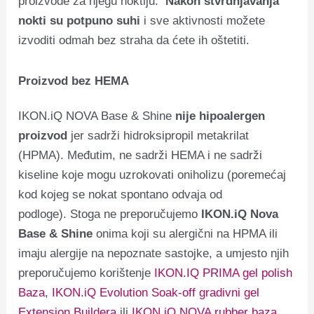
proizvode za njegu noktiju.
Nakon stvrdnjavanja
nokti su potpuno suhi
i sve aktivnosti možete
izvoditi odmah bez straha da ćete ih oštetiti.
Proizvod bez HEMA
IKON.iQ NOVA Base & Shine
nije hipoalergen
proizvod
jer sadrži hidroksipropil metakrilat
(HPMA). Međutim, ne sadrži HEMA i ne sadrži
kiseline koje mogu uzrokovati oniholizu (poremećaj
kod kojeg se nokat spontano odvaja od
podloge). Stoga ne preporučujemo
IKON.iQ Nova
Base & Shine
onima koji su alergični na HPMA ili
imaju alergije na nepoznate sastojke, a umjesto njih
preporučujemo korištenje
IKON.IQ PRIMA gel polish
Baza
,
IKON.iQ Evolution Soak-off gradivni gel
Extension Buildera
ili
IKON.iQ NOVA rubber baza
.