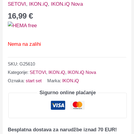
SETOVI
,
IKON.iQ
,
IKON.iQ Nova
16,99
€
Nema na zalihi
SKU:
G25610
Kategorije:
SETOVI
,
IKON.iQ
,
IKON.iQ Nova
Oznaka:
start set
Marka:
IKON.iQ
Sigurno online plaćanje
Besplatna dostava za narudžbe iznad 70 EUR!