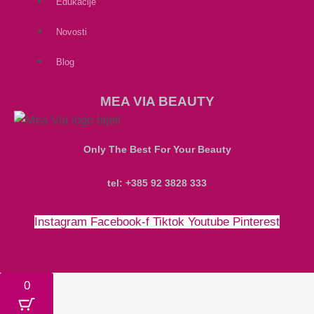
Edukacije
Novosti
Blog
MEA VIA BEAUTY
Only The Best For Your Beauty
tel: +385 92 3828 333
Instagram
Facebook-f
Tiktok
Youtube
Pinterest
Money-bill-alt
Cc-paypal
Cc-mastercard
Cc-visa
0