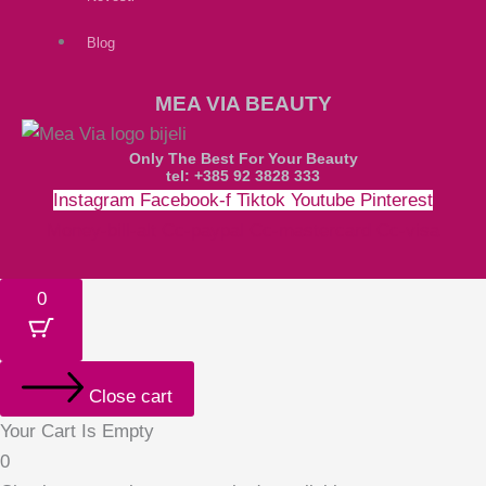
Blog
MEA VIA BEAUTY
Only The Best For Your Beauty
tel: +385 92 3828 333
Instagram
Facebook-f
Tiktok
Youtube
Pinterest
Money-bill-alt
Cc-paypal
Cc-mastercard
Cc-visa
0
Close cart
Your Cart Is Empty
0