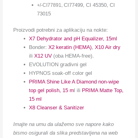
CI77499, CI 45350, CI
+/-CI77891,
73015
Proizvodi potrebni za aplikaciju na nokte:
X7 Dehydrator and pH Equalizer, 15ml
Bonder:
X2 keratin (HEMA)
,
X10 Air dry
ili
X12 UV
(oba HEMA-free).
EVOLUTION gradivni gel
HYPNOS soak-off color gel
PRIMA Shine Like A Diamond non-wipe
top gel polish, 15 m
l ili
PRIMA Matte Top,
15 ml
X8 Cleanser & Sanitizer
Imajte na umu da ulažemo sve napore kako
bismo osigurali da slika predstavljena na web