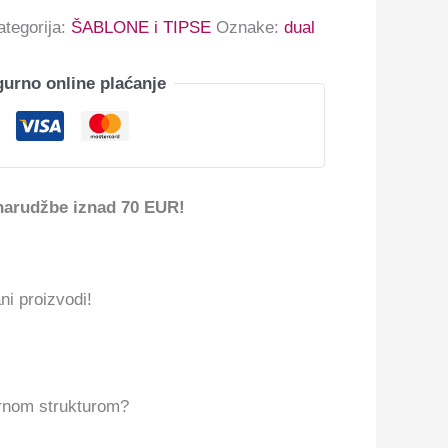
ategorija:
ŠABLONE i TIPSE
Oznake:
dual
gurno online plaćanje
narudžbe iznad 70 EUR!
ni proizvodi!
kornom strukturom?