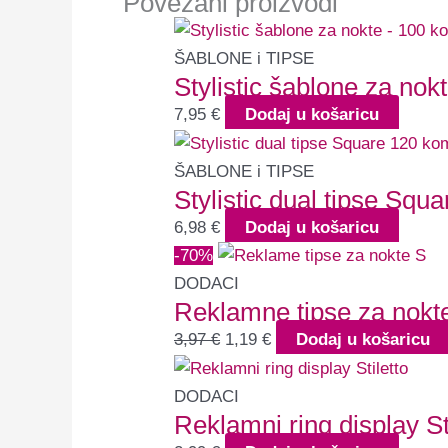
Povezani proizvodi
ŠABLONE i TIPSE
Stylistic šablone za no
7,95
€
Dodaj u košaricu
ŠABLONE i TIPSE
Stylistic dual tipse Squ
6,98
€
Dodaj u košaricu
-70%
DODACI
Reklamne tipse za nokt
3,97
€
1,19
€
Dodaj u košaricu
DODACI
Reklamni ring display S