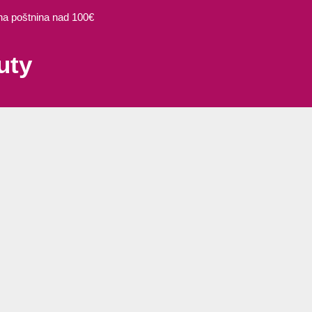
 poštnina nad 100€
uty