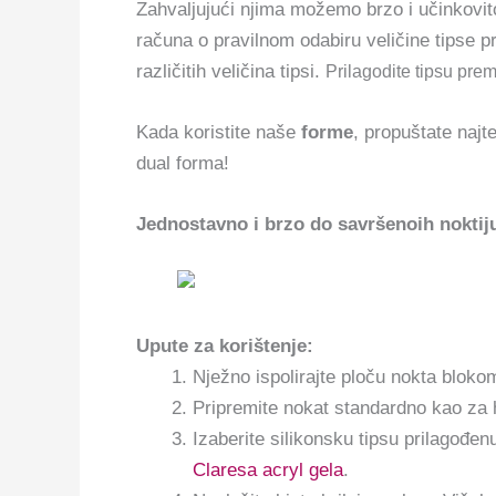
Zahvaljujući njima možemo brzo i učinkovito
računa o pravilnom odabiru veličine tipse pr
različitih veličina tipsi.
P
rilagodite tipsu pre
Kada koristite naše
forme
, propuštate najt
dual forma!
Jednostavno i brzo do savršenoih noktij
Upute za korištenje:
Nježno ispolirajte ploču nokta blokom
Pripremite nokat standardno kao za hib
Izaberite silikonsku tipsu prilagođe
Claresa acryl gela
.