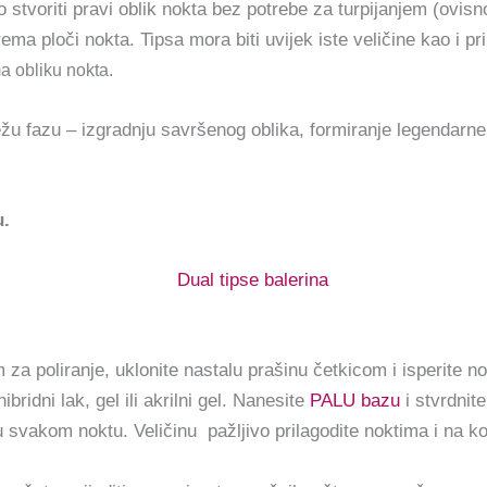
 stvoriti pravi oblik nokta bez potrebe za turpijanjem (ovisn
ema ploči nokta. Tipsa mora biti uvijek iste veličine kao i pr
ma obliku nokta.
ežu fazu – izgradnju savršenog oblika, formiranje legendarne “
u.
 za poliranje, uklonite nastalu prašinu četkicom i isperite 
ridni lak, gel ili akrilni gel. Nanesite
PALU bazu
i stvrdnit
nu svakom noktu. Veličinu pažljivo prilagodite noktima i na k