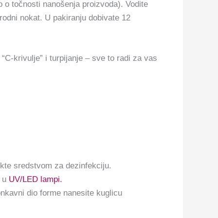
o o točnosti nanošenja proizvoda). Vodite
irodni nokat. U pakiranju dobivate 12
C-krivulje” i turpijanje – sve to radi za vas
nokte sredstvom za dezinfekciju.
e u
UV/LED lampi.
onkavni dio forme nanesite kuglicu