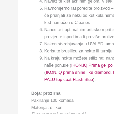
Navlažite kist akrilnim gelom. Višak
Ravnomjerno rasporedite proizvod – ko
će prianjati za neku od kutikula nema
kist namočen u Cleaner.
Nanesite i optimalnim pritiskom priti
provjerite ispod ima li previše proli
Nakon stvrdnjavanja u UV/LED lampi,
Koristite brusilicu za nokte ili turpij
Na kraju nokte možete stilizirati na
naše ponude (
IKON.iQ Prima gel pol
(
IKON.iQ prima shine like diamond
,
PALU top coat Flash Blue
).
Boja: prozirna
Pakiranje 100 komada
Materijal: silikon