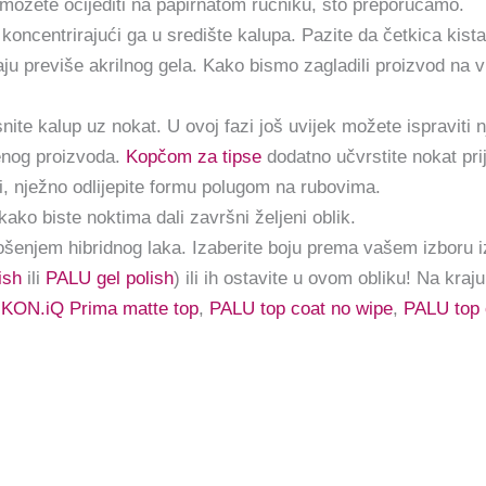
 možete ocijediti na papirnatom ručniku, što preporučamo.
ncentrirajući ga u središte kalupa. Pazite da četkica kista 
ju previše akrilnog gela. Kako bismo zagladili proizvod na vr
snite kalup uz nokat. U ovoj fazi još uvijek možete ispraviti 
venog proizvoda.
Kopčom za tipse
dodatno učvrstite nokat pri
 nježno odlijepite formu polugom na rubovima.
u kako biste noktima dali završni željeni oblik.
nošenjem hibridnog laka. Izaberite boju prema vašem izboru iz
ish
ili
PALU gel polish
) ili ih ostavite u ovom obliku! Na kraj
IKON.iQ Prima matte top
,
PALU top coat no wipe
,
PALU top 