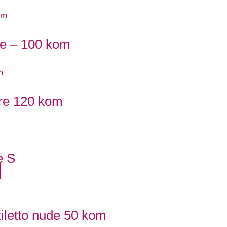
kte – 100 kom
are 120 kom
e S
tiletto nude 50 kom