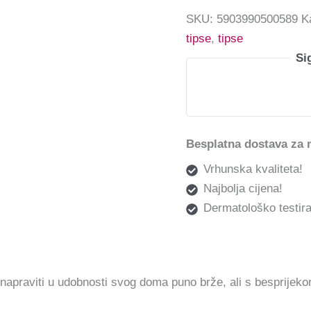
SKU:
5903990500589
K
tipse
,
tipse
Si
Besplatna dostava za 
Vrhunska kvaliteta!
Najbolja cijena!
Dermatološko testira
jeli napraviti u udobnosti svog doma puno brže, ali s besprije