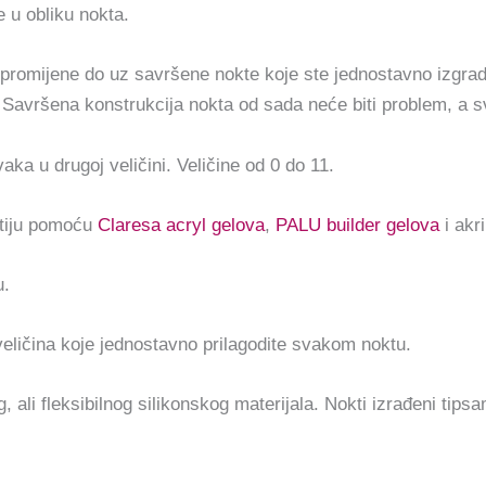
e u obliku nokta.
promijene do uz savršene nokte koje ste jednostavno izgrad
. Savršena konstrukcija nokta od sada neće biti problem, a sv
vaka u drugoj veličini. Veličine od 0 do 11.
ktiju pomoću
Claresa acryl gelova
,
PALU builder gelova
i akri
u.
 veličina koje jednostavno prilagodite svakom noktu.
, ali fleksibilnog silikonskog materijala. Nokti izrađeni tips