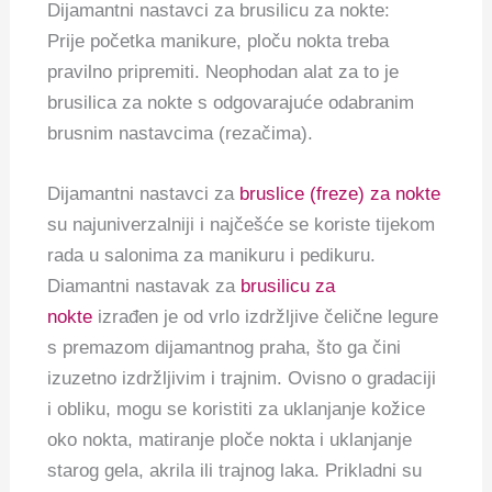
Dijamantni nastavci za brusilicu za nokte:
Prije početka manikure, ploču nokta treba
pravilno pripremiti.
Neophodan alat za to je
brusilica za nokte s odgovarajuće odabranim
brusnim nastavcima (rezačima).
Dijamantni nastavci za
bruslice (freze) za nokte
su najuniverzalniji i najčešće se koriste tijekom
rada u salonima za manikuru i pedikuru.
Diamantni nastavak za
brusilicu za
nokte
izrađen je od vrlo izdržljive čelične legure
s premazom dijamantnog praha, što ga čini
izuzetno izdržljivim i trajnim.
Ovisno o gradaciji
i obliku, mogu se koristiti za uklanjanje kožice
oko nokta, matiranje ploče nokta i uklanjanje
starog gela, akrila ili trajnog laka.
Prikladni su