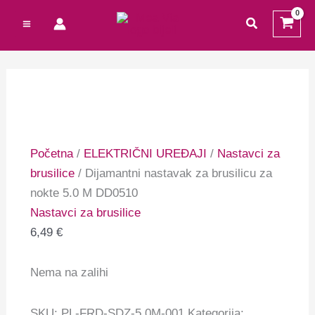
Preskoči
Cart
traži
na
Total:
sadržaj
Početna
/
ELEKTRIČNI UREĐAJI
/
Nastavci za
brusilice
/ Dijamantni nastavak za brusilicu za
nokte 5.0 M DD0510
Nastavci za brusilice
6,49
€
Nema na zalihi
SKU:
PL-FRD-SDZ-5.0M-001
Kategorija: