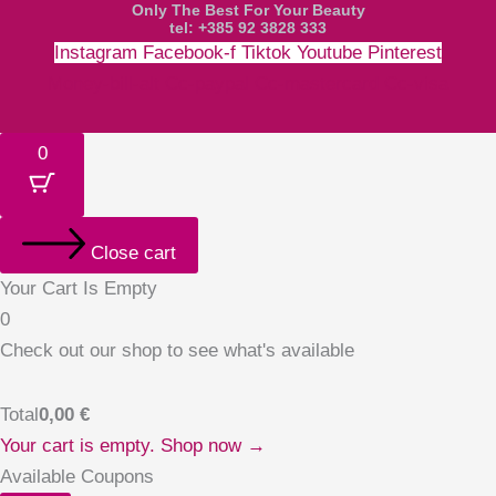
Only The Best For Your Beauty
tel: +385 92 3828 333
Instagram
Facebook-f
Tiktok
Youtube
Pinterest
Money-bill-alt
Cc-paypal
Cc-mastercard
Cc-visa
0
Close cart
Your Cart Is Empty
0
Check out our shop to see what's available
Total
0,00
€
Your cart is empty. Shop now →
Available Coupons