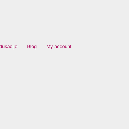
dukacije
Blog
My account