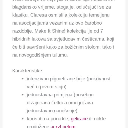
blagdansko vrijeme, stoga je, odlučujući se za
klasiku, Claresa osmislila kolekciju temeljenu
na asocijacijama vezanim uz ovo čarobno
razdoblje.
Make It Shine! kolekcija
je od 7
hibridnih lakova sa svjetlucavim česticama, koji
će biti savršeni kako za božićnim stolom, tako i
na novogodišnjem tulumu.
Karakteristike:
intenzivno pigmetirane boje (pokrivnost
već u prvom sloju)
jednostavna primjena (posebno
dizajnirana četkica omogućava
jednostavno nanošenje)
koristiti na prirodne,
gelirane
ili nokte
produžene
acryl gelom