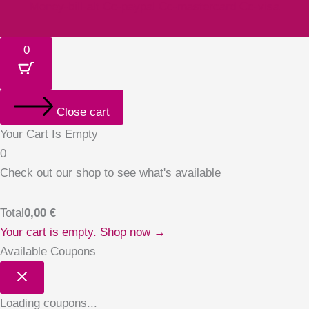
Money-bill-alt
Cc-paypal
Cc-mastercard
Cc-visa
0
Close cart
Your Cart Is Empty
0
Check out our shop to see what's available
Total
0,00
€
Your cart is empty. Shop now →
Available Coupons
Loading coupons...