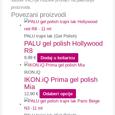
sastav INCI-ja možete pronaći na pakiranju
proizvoda.
Povezani proizvodi
PALU trajni lak (Gel Polish)
PALU gel polish Hollywood
R8
9,99
€
Dodaj u košaricu
IKON.iQ
IKON.iQ Prima gel polish
Mia
12,90
€
Odaberi opcije