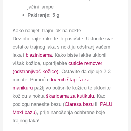
jačini lampe
Pakiranje: 5 g
Kako nanijeti trajni lak na nokte
Dezinficirajte ruke te ih posušite. Uklonite sve
ostatke trajnog laka s noktiju odstranjivačem
laka i
blazinicama
. Kako biste lakše uklonili
višak kožice, upotrijebite
cuticle remover
(odstranjivač kožice)
. Ostavite da djeluje 2-3
minute. Pomoću
drvenih štapića za
manikuru
pažljivo potisnite kožicu te uklonite
kožicu s nokta
škaricama za kutikulu
. Kao
podlogu nanesite bazu (
Claresa bazu
ili
PALU
Maxi bazu
), prije nanošenja odabrane boje
trajnog laka!