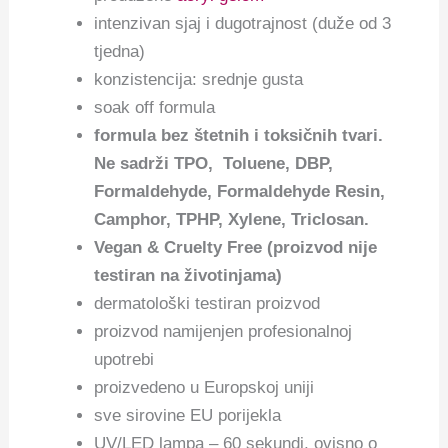
intenzivan sjaj i dugotrajnost (duže od 3
tjedna)
konzistencija: srednje gusta
soak off formula
f
ormula bez štetnih i toksičnih tvari.
Ne sadrži TPO, Toluene, DBP,
Formaldehyde, Formaldehyde Resin,
Camphor, TPHP, Xylene, Triclosan.
Vegan & Cruelty Free (proizvod nije
testiran na životinjama)
dermatološki testiran proizvod
proizvod namijenjen profesionalnoj
upotrebi
proizvedeno u Europskoj uniji
sve sirovine EU porijekla
UV/LED lampa – 60 sekundi, ovisno o