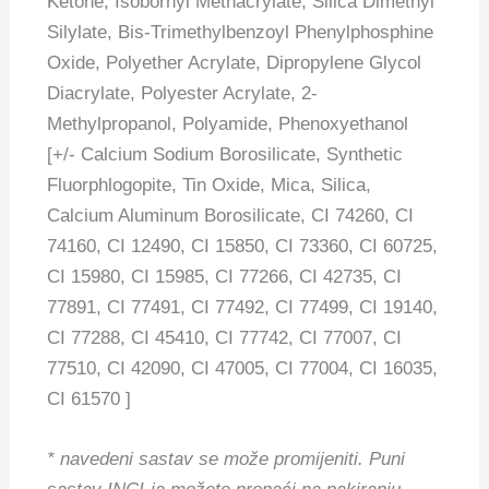
Ketone, Isobornyl Methacrylate, Silica Dimethyl
Silylate, Bis-Trimethylbenzoyl Phenylphosphine
Oxide, Polyether Acrylate, Dipropylene Glycol
Diacrylate, Polyester Acrylate, 2-
Methylpropanol, Polyamide, Phenoxyethanol
[+/- Calcium Sodium Borosilicate, Synthetic
Fluorphlogopite, Tin Oxide, Mica, Silica,
Calcium Aluminum Borosilicate, CI 74260, CI
74160, CI 12490, CI 15850, CI 73360, CI 60725,
CI 15980, CI 15985, CI 77266, CI 42735, CI
77891, CI 77491, CI 77492, CI 77499, CI 19140,
CI 77288, CI 45410, CI 77742, CI 77007, CI
77510, CI 42090, CI 47005, CI 77004, CI 16035,
CI 61570 ]
* navedeni sastav se može promijeniti.
Puni