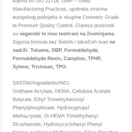
kojima su ISO 22716, GMP – Good
Manufacturing Practices, upotreba sirovina
europskog podrijetla iz skupine Cosmetic Grade
te Premium Quality Control. Claresa proizvodi
su
veganski te nisu testirani na životinjama
.
Sigurna formula bez štetnih i toksičnih tvari
ne
sadrži: Toluene, DBP, Formaldehyde,
Formaldehyde Resin, Camphor, TPHP,
Xylene, Triclosan, TPO.
SASTAV/Ingredients/INCI:
Urethane Acrylate, HEMA, Cellulose Acetate
Butyrate, Ethyl Trimethylbenzoyl
Phenylphosphinate, Hydroxypropyl
Methacrylate, Di-HEMA Trimethylhexyl
Dicarbamate, Hydroxycyclohexyl Phenyl