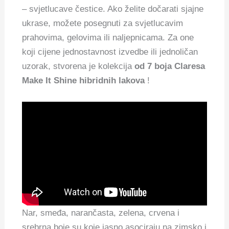
– svjetlucave čestice.
Ako želite dočarati sjajne
ukrase, možete posegnuti za svjetlucavim
prahovima, gelovima ili naljepnicama. Za one
koji cijene jednostavnost izvedbe ili jednoličan
uzorak, stvorena je kolekcija
od 7 boja Claresa
Make It Shine hibridnih lakova
!
Nar, smeđa, narančasta, zelena, crvena i
srebrna boje su koje jasno asociraju na zimsko i