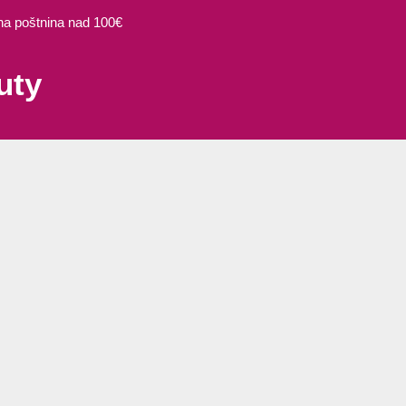
 poštnina nad 100€
uty