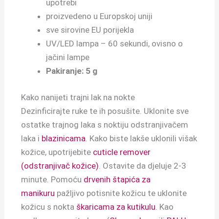
upotrebi
proizvedeno u Europskoj uniji
sve sirovine EU porijekla
UV/LED lampa – 60 sekundi, ovisno o
jačini lampe
Pakiranje: 5 g
Kako nanijeti trajni lak na nokte
Dezinficirajte ruke te ih posušite. Uklonite sve
ostatke trajnog laka s noktiju odstranjivačem
laka i
blazinicama
. Kako biste lakše uklonili višak
kožice, upotrijebite
cuticle remover
(odstranjivač kožice)
. Ostavite da djeluje 2-3
minute. Pomoću
drvenih štapića za
manikuru
pažljivo potisnite kožicu te uklonite
kožicu s nokta
škaricama za kutikulu
. Kao