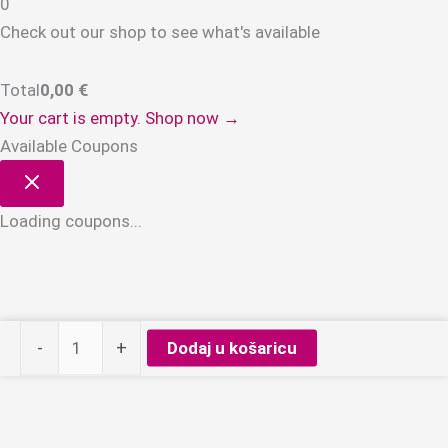
0
Check out our shop to see what's available
Total
0,00
€
Your cart is empty. Shop now →
Available Coupons
Loading coupons...
Claresa
-
+
Dodaj u košaricu
gel
polish
Fluo
3