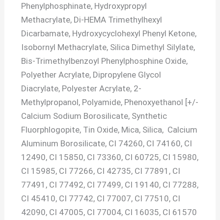
Phenylphosphinate, Hydroxypropyl
Methacrylate, Di-HEMA Trimethylhexyl
Dicarbamate, Hydroxycyclohexyl Phenyl Ketone,
Isobornyl Methacrylate, Silica Dimethyl Silylate,
Bis-Trimethylbenzoyl Phenylphosphine Oxide,
Polyether Acrylate, Dipropylene Glycol
Diacrylate, Polyester Acrylate, 2-
Methylpropanol, Polyamide, Phenoxyethanol [+/-
Calcium Sodium Borosilicate, Synthetic
Fluorphlogopite, Tin Oxide, Mica, Silica, Calcium
Aluminum Borosilicate, CI 74260, CI 74160, CI
12490, CI 15850, CI 73360, CI 60725, CI 15980,
CI 15985, CI 77266, CI 42735, CI 77891, CI
77491, CI 77492, CI 77499, CI 19140, CI 77288,
CI 45410, CI 77742, CI 77007, CI 77510, CI
42090, CI 47005, CI 77004, CI 16035, CI 61570