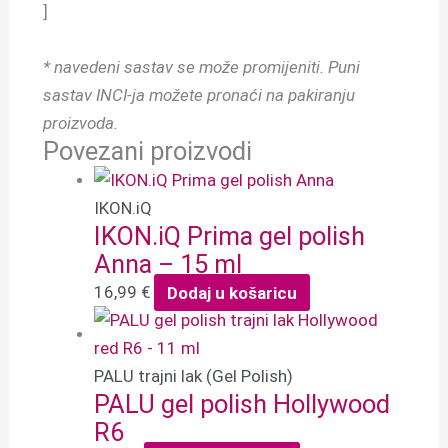
]
* navedeni sastav se može promijeniti.
Puni
sastav INCI-ja možete pronaći na pakiranju
proizvoda.
Povezani proizvodi
IKON.iQ
IKON.iQ Prima gel polish
Anna – 15 ml
16,99
€
Dodaj u košaricu
PALU trajni lak (Gel Polish)
PALU gel polish Hollywood
R6