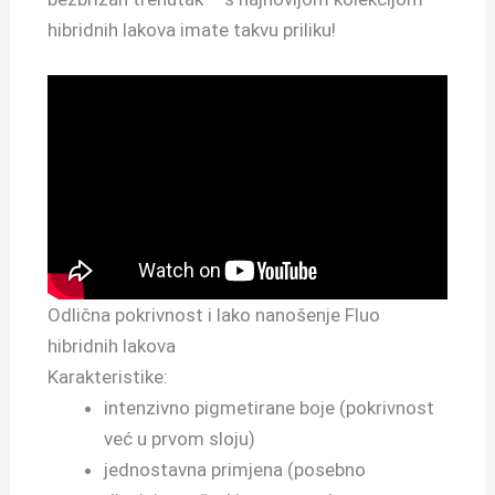
hibridnih lakova imate takvu priliku!
Odlična pokrivnost i lako nanošenje Fluo
hibridnih lakova
Karakteristike:
intenzivno pigmetirane boje (pokrivnost
već u prvom sloju)
jednostavna primjena (posebno