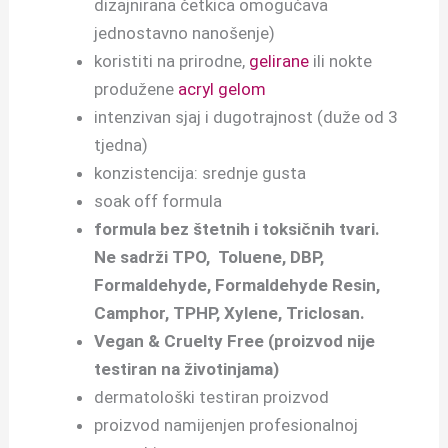
dizajnirana četkica omogućava
jednostavno nanošenje)
koristiti na prirodne,
gelirane
ili nokte
produžene
acryl gelom
intenzivan sjaj i dugotrajnost (duže od 3
tjedna)
konzistencija: srednje gusta
soak off formula
f
ormula bez štetnih i toksičnih tvari.
Ne sadrži TPO, Toluene, DBP,
Formaldehyde, Formaldehyde Resin,
Camphor, TPHP, Xylene, Triclosan.
Vegan & Cruelty Free (proizvod nije
testiran na životinjama)
dermatološki testiran proizvod
proizvod namijenjen profesionalnoj