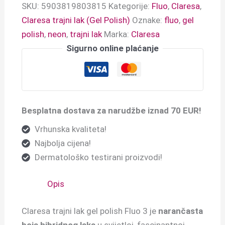
SKU:
5903819803815
Kategorije:
Fluo
,
Claresa
,
Claresa trajni lak (Gel Polish)
Oznake:
fluo
,
gel
polish
,
neon
,
trajni lak
Marka:
Claresa
Sigurno online plaćanje
Besplatna dostava za narudžbe iznad 70 EUR!
Vrhunska kvaliteta!
Najbolja cijena!
Dermatološko testirani proizvodi!
Opis
Claresa trajni lak gel polish Fluo 3
je
narančasta
boja hibridnog laka
u svijetloj, fascinantnoj