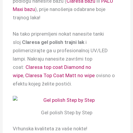
podlogu nanesite bazu (
Claresa bazu
ili
PALU
Maxi bazu
), prije nanošenja odabrane boje
trajnog laka!
Na tako pripremljeni nokat nanesite tanki
sloj
Claresa gel polish trajni lak
i
polimerizirajte ga u profesionalnoj UV/LED
lampi. Nakraju nanesite završmi top
coat:
Claresa top coat Diamond no
wipe
,
Claresa Top Coat Matt no wipe
ovisno o
efektu kojeg želite postići.
Gel polish Step by Step
Vrhunska kvaliteta za vaše nokte!