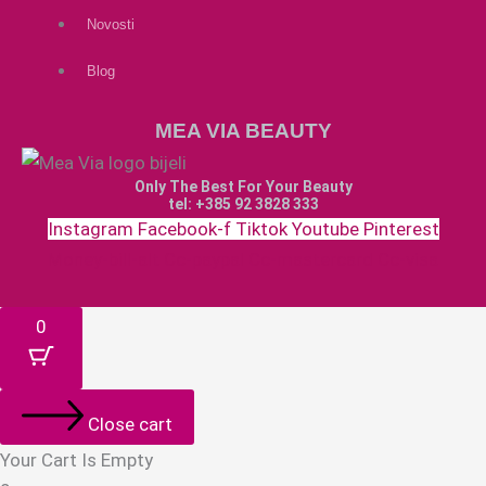
Novosti
Blog
MEA VIA BEAUTY
Only The Best For Your Beauty
tel: +385 92 3828 333
Instagram
Facebook-f
Tiktok
Youtube
Pinterest
Money-bill-alt
Cc-paypal
Cc-mastercard
Cc-visa
0
Close cart
Your Cart Is Empty