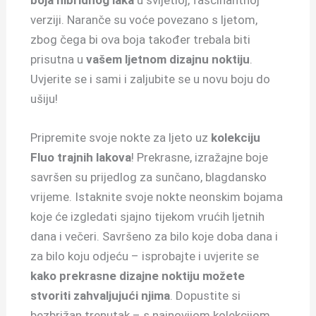
verziji.
Naranče su voće povezano s ljetom,
zbog čega bi ova boja također trebala biti
prisutna u
vašem ljetnom dizajnu noktiju
.
Uvjerite se i sami i zaljubite se u novu boju do
ušiju!
Pripremite svoje nokte za ljeto uz
kolekciju
Fluo trajnih lakova
!
Prekrasne, izražajne boje
savršen su prijedlog za sunčano, blagdansko
vrijeme. Istaknite svoje nokte neonskim bojama
koje će izgledati sjajno tijekom vrućih ljetnih
dana i večeri. Savršeno za bilo koje doba dana i
za bilo koju odjeću – isprobajte i uvjerite se
kako prekrasne dizajne noktiju možete
stvoriti zahvaljujući njima
.
Dopustite si
bezbrižan trenutak – s najnovijom kolekcijom