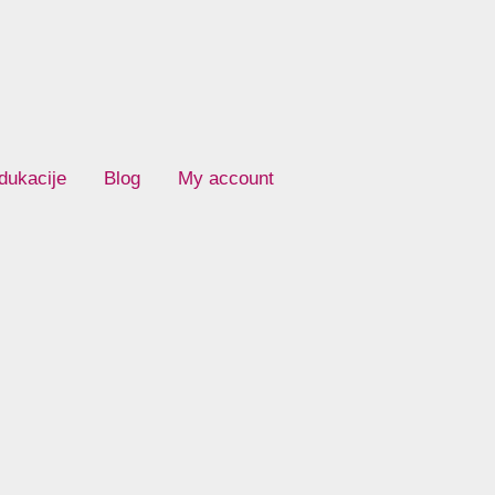
dukacije
Blog
My account