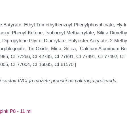
e Butyrate, Ethyl Trimethylbenzoyl Phenylphosphinate, Hy
xyl Phenyl Ketone, Isobornyl Methacrylate, Silica Dimethyl
 Dipropylene Glycol Diacrylate, Polyester Acrylate, 2-Meth
orphlogopite, Tin Oxide, Mica, Silica, Calcium Aluminum Bor
985, CI 77266, CI 42735, CI 77891, CI 77491, CI 77492, CI 
005, CI 77004, CI 16035, CI 61570 ]
i sastav INCI-ja možete pronaći na pakiranju proizvoda.