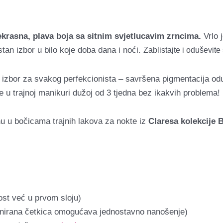
prekrasna, plava boja sa sitnim svjetlucavim zrncima.
Vrlo 
rstan izbor u bilo koje doba dana i noći.
Zablistajte i oduševite 
ji izbor za svakog perfekcionista – savršena pigmentacija o
 u trajnoj manikuri dužoj od 3 tjedna bez ikakvih problema!
enu u bočicama trajnih lakova za nokte iz
Claresa kolekcije B
ost već u prvom sloju)
jnirana četkica omogućava jednostavno nanošenje)