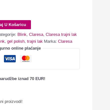
aj U Košaricu
ategorije:
Blink
,
Claresa
,
Claresa trajni lak
ink
,
gel polish
,
trajni lak
Marka:
Claresa
gurno online plaćanje
narudžbe iznad 70 EUR!
ni proizvodi!