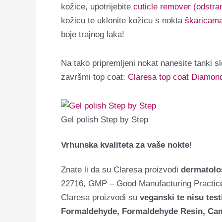
kožice, upotrijebite
cuticle remover (odstra
kožicu te uklonite kožicu s nokta
škaricama
boje trajnog laka!
Na tako pripremljeni nokat nanesite tanki s
završmi top coat:
Claresa top coat Diamon
Gel polish Step by Step
Vrhunska kvaliteta za vaše nokte!
Znate li da su Claresa proizvodi
dermatološ
22716, GMP – Good Manufacturing Practices
Claresa proizvodi su
veganski te nisu test
Formaldehyde, Formaldehyde Resin, Cam