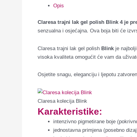
Opis
Claresa trajni lak gel polish Blink 4 je 
senzualna i osjećajna. Ova boja b
iti će izv
Claresa trajni lak gel polish
Blink
je najbol
visoka kvaliteta omogućit će vam da uživate
Osjetite snagu, eleganciju i ljepotu zatvor
Claresa kolecija Blink
Karakteristike:
intenzivno pigmetirane boje (pokrivn
jednostavna primjena (posebno diza