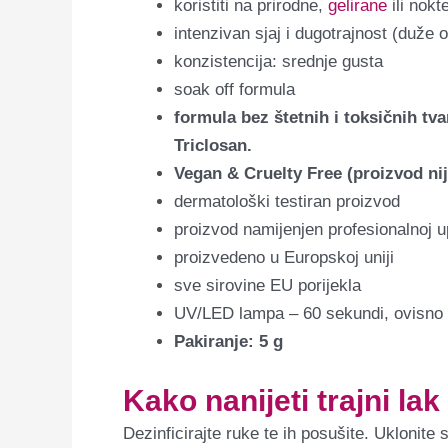
koristiti na prirodne,
gelirane
ili nok
intenzivan sjaj i dugotrajnost (duže o
konzistencija: srednje gusta
soak off formula
f
ormula bez štetnih i toksičnih t
Triclosan.
Vegan & Cruelty Free (proizvod nij
dermatološki testiran proizvod
proizvod namijenjen profesionalnoj u
proizvedeno u Europskoj uniji
sve sirovine EU porijekla
UV/LED lampa – 60 sekundi, ovisno 
Pakiranje: 5 g
Kako nanijeti trajni la
Dezinficirajte ruke te ih posušite. Uklonite