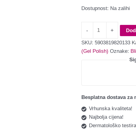
Dostupnost:
Na zalihi
-
+
Dod
SKU:
5903819820133
K
(Gel Polish)
Oznake:
Bl
Si
Besplatna dostava za 
Vrhunska kvaliteta!
Najbolja cijena!
Dermatološko testira