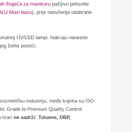
ih štapića za manikuru
pažljivo potisnite
ALU Maxi bazu
), prije nanošenja odabrane
sionalnoj UV/LED lampi. Nakraju nanesite
eg želite postići.
kozmetičku industriju, među kojima su ISO
tic Grade te Premium Quality Control.
h tvari
ne sadrži: Toluene, DBP,