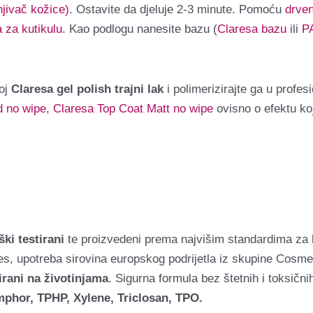
njivač kožice)
. Ostavite da djeluje 2-3 minute. Pomoću
drven
 za kutikulu
. Kao podlogu nanesite bazu (
Claresa bazu
ili
P
loj
Claresa gel polish trajni lak
i polimerizirajte ga u profe
d no wipe
,
Claresa Top Coat Matt no wipe
ovisno o efektu koj
ki testirani
te proizvedeni prema najvišim standardima za 
, upotreba sirovina europskog podrijetla iz skupine Cosme
irani na životinjama
. Sigurna formula bez štetnih i toksični
phor, TPHP, Xylene, Triclosan, TPO.