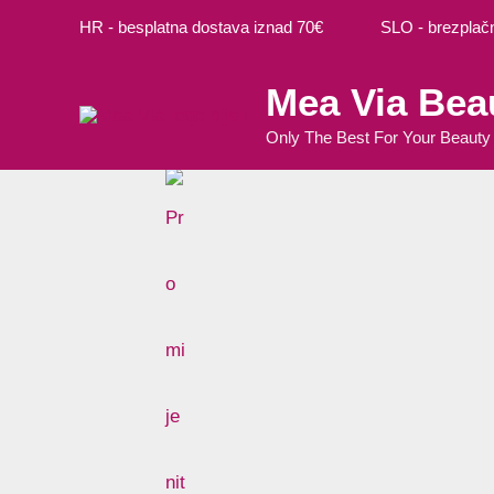
Preskoči
Ovaj
Ovaj
HR - besplatna dostava iznad 70€ SLO - brezplačna
na
proizvo
proizvo
sadržaj
ima
ima
Mea Via Bea
više
više
varijanti
varijanti
Only The Best For Your Beauty
Opcije
Opcije
se
se
mogu
mogu
odabrat
odabrat
na
na
stranici
stranici
proizvo
proizvo