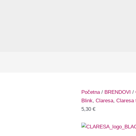
Početna
/
BRENDOVI
/
Blink
,
Claresa
,
Claresa t
5,30
€