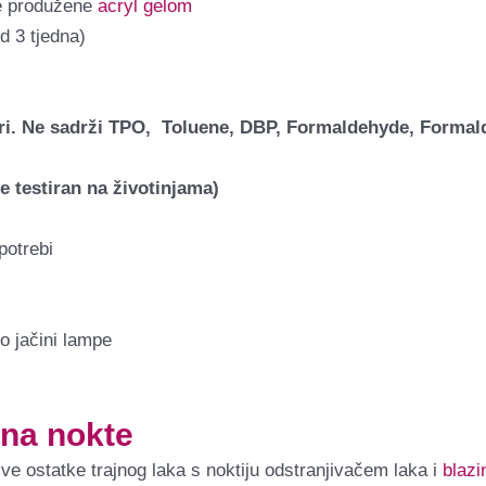
te produžene
acryl gelom
d 3 tjedna)
vari. Ne sadrži TPO, Toluene, DBP, Formaldehyde, Forma
e testiran na životinjama)
potrebi
o jačini lampe
k na nokte
 sve ostatke trajnog laka s noktiju odstranjivačem laka i
blaz