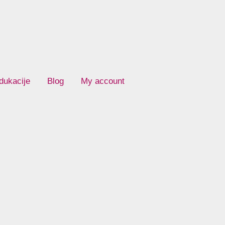
dukacije
Blog
My account