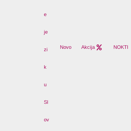
Novo
Akcija
NOKTI