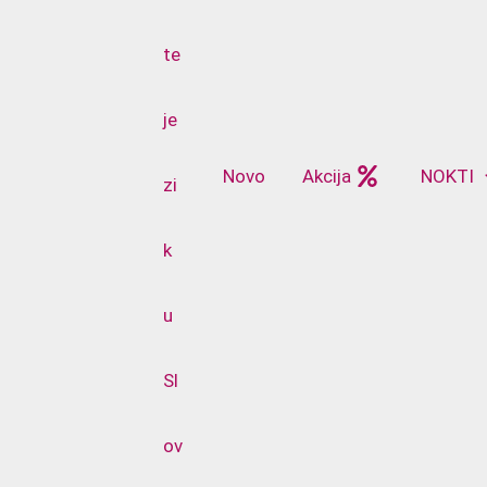
Novo
Akcija
NOKTI