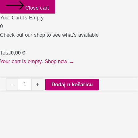
l
l
r
l
c
Close cart
-
a
a
r
Your Cart Is Empty
l
d
0
t
Check out our shop to see what's available
Total
0,00
€
Your cart is empty. Shop now →
Claresa
-
+
Dodaj u košaricu
gel
polish
Fallin
Love
4
količina