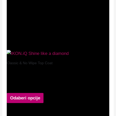
* navedeni sastav se može promijeniti.
Puni sastav
INCI-ja možete pronaći na pakiranju proizvoda.
Povezani proizvodi
Classic & No Wipe Top Coat
IKON.iQ Prima top coat Shine Like a Diamond
Non Wipe
12,90
€
Odaberi opcije