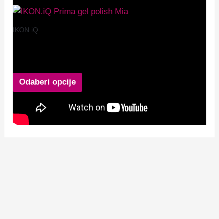
IKON.iQ
IKON.iQ Prima gel polish Mia
12,90
€
Odaberi opcije